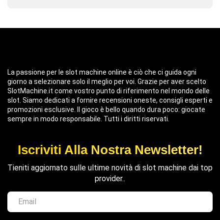
La passione per le slot machine online è ciò che ci guida ogni
giorno a selezionare solo il meglio per voi. Grazie per aver scelto
SlotMachine.it come vostro punto di riferimento nel mondo delle
slot. Siamo dedicati a fornire recensioni oneste, consigli esperti e
promozioni esclusive. Il gioco è bello quando dura poco: giocate
sempre in modo responsabile. Tutti i diritti riservati.
Iscriviti Alla Nostra Newsletter!
Tieniti aggiornato sulle ultime novità di slot machine dai top
provider..