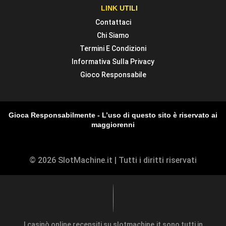
LINK UTILI
Contattaci
Chi Siamo
Termini E Condizioni
Informativa Sulla Privacy
Gioco Responsabile
Gioca Responsabilmente - L’uso di questo sito è riservato ai
maggiorenni
© 2026 SlotMachine.it | Tutti i diritti riservati
I casinò online recensiti su slotmachine.it sono tutti in