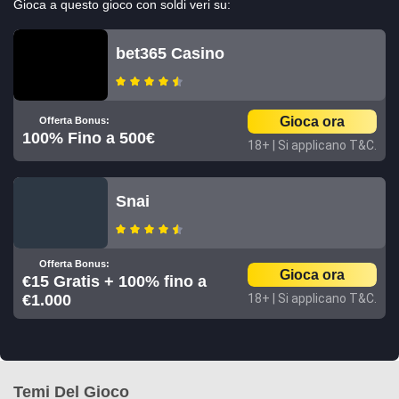
Gioca a questo gioco con soldi veri su:
bet365 Casino
Gioca ora
Offerta Bonus:
100% Fino a 500€
18+ | Si applicano T&C.
Snai
Offerta Bonus:
Gioca ora
€15 Gratis + 100% fino a
18+ | Si applicano T&C.
€1.000
Temi Del Gioco