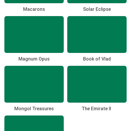
Macarons
Solar Eclipse
Magnum Opus
Book of Vlad
Mongol Treasures
The Emirate II