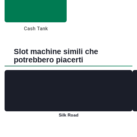
Cash Tank
Slot machine simili che
potrebbero piacerti
Silk Road
Data di uscita:
Settembre, 2018
RTP:
90%
Volatilità:
Alta