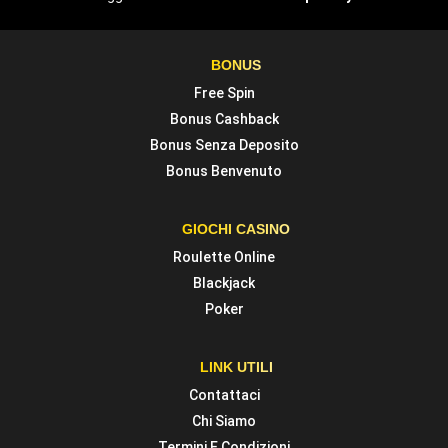
BONUS
Free Spin
Bonus Cashback
Bonus Senza Deposito
Bonus Benvenuto
GIOCHI CASINO
Roulette Online
Blackjack
Poker
LINK UTILI
Contattaci
Chi Siamo
Termini E Condizioni