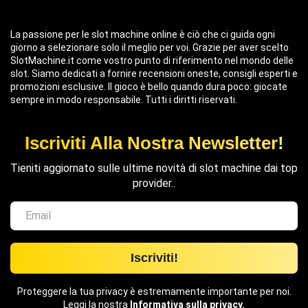
La passione per le slot machine online è ciò che ci guida ogni
giorno a selezionare solo il meglio per voi. Grazie per aver scelto
SlotMachine.it come vostro punto di riferimento nel mondo delle
slot. Siamo dedicati a fornire recensioni oneste, consigli esperti e
promozioni esclusive. Il gioco è bello quando dura poco: giocate
sempre in modo responsabile. Tutti i diritti riservati.
Iscriviti Alla Nostra Newsletter!
Tieniti aggiornato sulle ultime novità di slot machine dai top
provider..
Proteggere la tua privacy è estremamente importante per noi.
Leggi la nostra
Informativa sulla privacy.