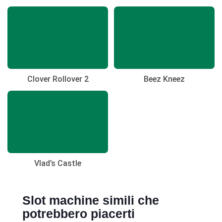
Clover Rollover 2
Beez Kneez
Vlad’s Castle
Slot machine simili che
potrebbero piacerti