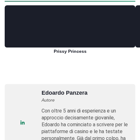
Prissy Princess
Data di uscita:
Febbraio, 2017
RTP:
94.62%
Volatilità:
Media
Gioca gratis
Edoardo Panzera
Autore
Con oltre 5 anni di esperienza e un
approccio decisamente giovanile,
Edoardo ha cominciato a scrivere per le
piattaforme di casino e le ha testate
personalmente. Già dal primo colpo, ha