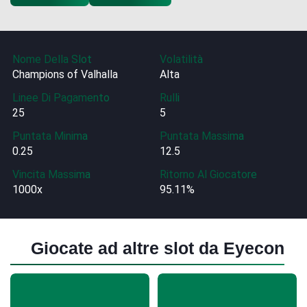
Nome Della Slot
Volatilità
Champions of Valhalla
Alta
Linee Di Pagamento
Rulli
25
5
Puntata Minima
Puntata Massima
0.25
12.5
Vincita Massima
Ritorno Al Giocatore
1000x
95.11%
Giocate ad altre slot da Eyecon