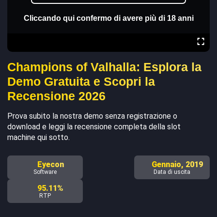
Cliccando qui confermo di avere più di 18 anni
Champions of Valhalla: Esplora la
Demo Gratuita e Scopri la
Recensione 2026
Prova subito la nostra demo senza registrazione o
download e leggi la recensione completa della slot
machine qui sotto.
Eyecon
Gennaio, 2019
Software
Data di uscita
95.11%
RTP