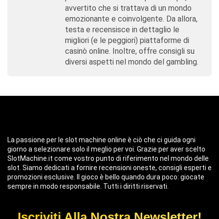
avvertito che si trattava di un mondo
emozionante e coinvolgente. Da allora,
testa e recensisce in dettaglio le
migliori (e le peggiori) piattaforme di
casinò online. Inoltre, offre consigli su
diversi aspetti nel mondo del gambling.
La passione per le slot machine online è ciò che ci guida ogni
giorno a selezionare solo il meglio per voi. Grazie per aver scelto
SlotMachine.it come vostro punto di riferimento nel mondo delle
slot. Siamo dedicati a fornire recensioni oneste, consigli esperti e
promozioni esclusive. Il gioco è bello quando dura poco: giocate
sempre in modo responsabile. Tutti i diritti riservati.
Iscriviti Alla Nostra Newsletter!