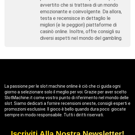
avvertito che si trattava di un mondo
emozionante e coinvolgente. Da allora,
testa e recensisce in dettaglio le
migliori (e le peggiori) piattaforme di
casinò online. Inoltre, offre consigli su
diversi aspetti nel mondo del gambling.
La passione per le slot machine online è ciò che ci guida ogni
giorno a selezionare solo il meglio per voi. Grazie per aver scelto
SlotMachine.it come vostro punto di riferimento nel mondo delle
slot. Siamo dedicati a fornire recensioni oneste, consigli esperti e
promozioni esclusive. Il gioco è bello quando dura poco: giocate
sempre in modo responsabile. Tutti i diritti riservati.
Iscriviti Alla Nostra Newsletter!