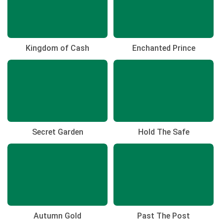
Kingdom of Cash
Enchanted Prince
Secret Garden
Hold The Safe
Autumn Gold
Past The Post