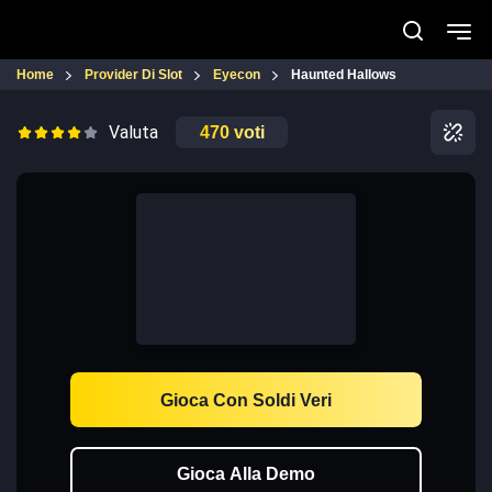
Home
Provider Di Slot
Eyecon
Haunted Hallows
Valuta
470
voti
Gioca Con Soldi Veri
Gioca Alla Demo