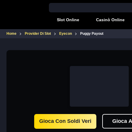
Slot Online
Casinò Online
Home
Provider Di Slot
Eyecon
Puggy Payout
Gioca A
Gioca Con Soldi Veri