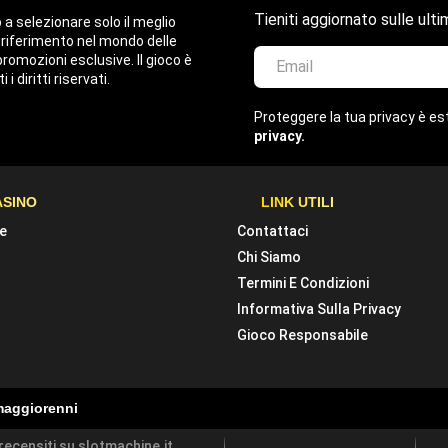
Tieniti aggiornato sulle ulti
 a selezionare solo il meglio
 riferimento nel mondo delle
promozioni esclusive. Il gioco è
diritti riservati.
Proteggere la tua privacy è e
privacy.
ASINO
LINK UTILI
ne
Contattaci
Chi Siamo
Termini E Condizioni
Informativa Sulla Privacy
Gioco Responsabile
 maggiorenni
 recensiti su slotmachine.it