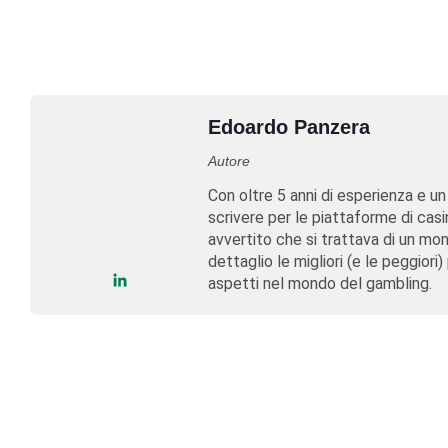
Gi
Edoardo Panzera
Autore
Con oltre 5 anni di esperienza e 
scrivere per le piattaforme di cas
avvertito che si trattava di un mo
dettaglio le migliori (e le peggiori)
aspetti nel mondo del gambling.