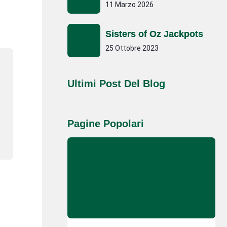
11 Marzo 2026
Gio
Sisters of Oz Jackpots
25 Ottobre 2023
Ultimi Post Del Blog
Pagine Popolari