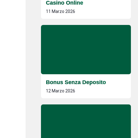
Casino Online
11 Marzo 2026
Bonus Senza Deposito
12 Marzo 2026