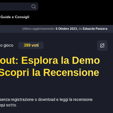
Guide e Consigli
Ultimo aggiornamento:
6 Ottobre 2023,
da
Edoardo Panzera
o gioco
399
voti
out: Esplora la Demo
 Scopri la Recensione
senza registrazione o download e leggi la recensione
qui sotto.