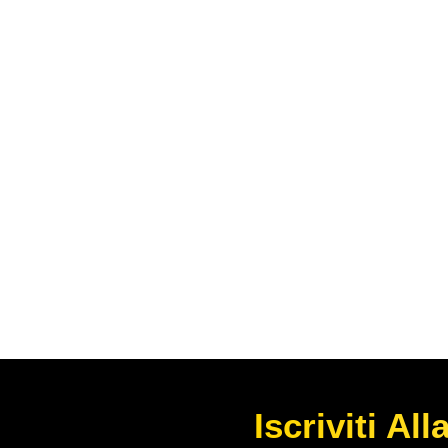
Iscriviti Al