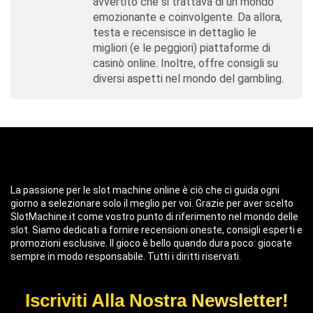
avvertito che si trattava di un mondo
emozionante e coinvolgente. Da allora,
testa e recensisce in dettaglio le
migliori (e le peggiori) piattaforme di
casinò online. Inoltre, offre consigli su
diversi aspetti nel mondo del gambling.
La passione per le slot machine online è ciò che ci guida ogni
giorno a selezionare solo il meglio per voi. Grazie per aver scelto
SlotMachine.it come vostro punto di riferimento nel mondo delle
slot. Siamo dedicati a fornire recensioni oneste, consigli esperti e
promozioni esclusive. Il gioco è bello quando dura poco: giocate
sempre in modo responsabile. Tutti i diritti riservati.
Iscriviti Alla Nostra Newsletter!