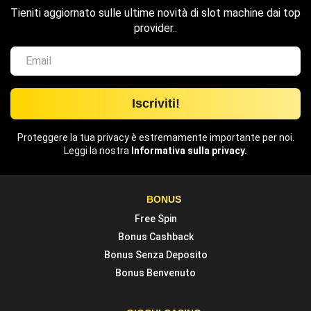
Tieniti aggiornato sulle ultime novità di slot machine dai top
provider..
Proteggere la tua privacy è estremamente importante per noi.
Leggi la nostra
Informativa sulla privacy.
BONUS
Free Spin
Bonus Cashback
Bonus Senza Deposito
Bonus Benvenuto