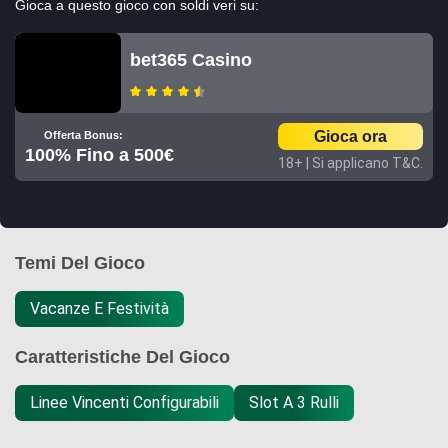
Gioca a questo gioco con soldi veri su:
bet365 Casino
Gioca ora
Offerta Bonus:
100% Fino a 500€
18+ | Si applicano T&C.
Temi Del Gioco
Vacanze E Festività
Caratteristiche Del Gioco
Linee Vincenti Configurabili
Slot A 3 Rulli