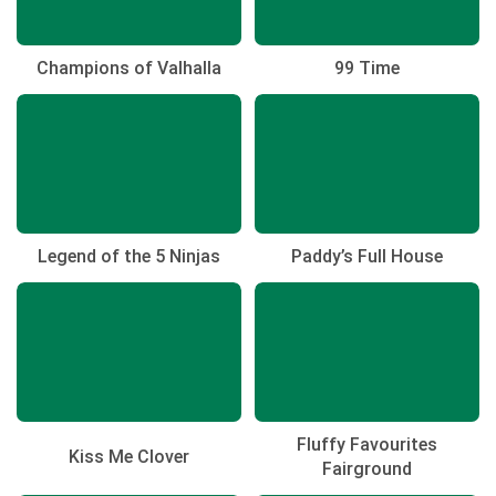
Champions of Valhalla
99 Time
Legend of the 5 Ninjas
Paddy’s Full House
Fluffy Favourites
Kiss Me Clover
Fairground