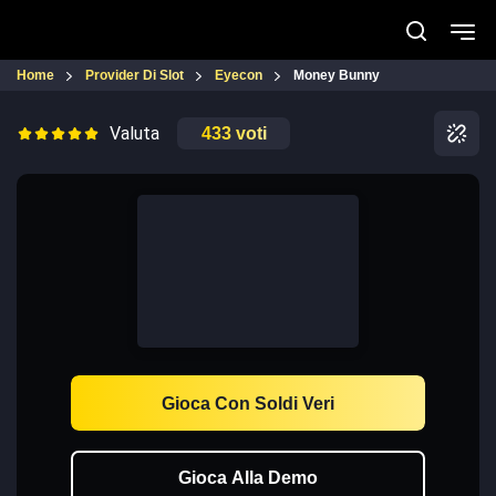
Home
Provider Di Slot
Eyecon
Money Bunny
Valuta
433
voti
Gioca Con Soldi Veri
Gioca Alla Demo