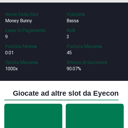
Nome Della Slot
Volatilità
Money Bunny
Bassa
Linee Di Pagamento
Rulli
9
3
Puntata Minima
Puntata Massima
0.01
45
Vincita Massima
Ritorno Al Giocatore
1000x
90.07%
Giocate ad altre slot da Eyecon