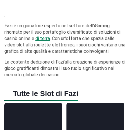
.
Fazi è un giocatore esperto nel settore dell’iGaming,
rinomato per il suo portafoglio diversificato di soluzioni di
casinò online e
di terra
. Con un’offerta che spazia dalle
video slot alla roulette elettronica, i suoi giochi vantano una
grafica di alta qualità e caratteristiche coinvolgenti.
La costante dedizione di Fazi’alla creazione di esperienze di
gioco gratificanti dimostra il suo ruolo significativo nel
mercato globale dei casinò.
Tutte le Slot di Fazi