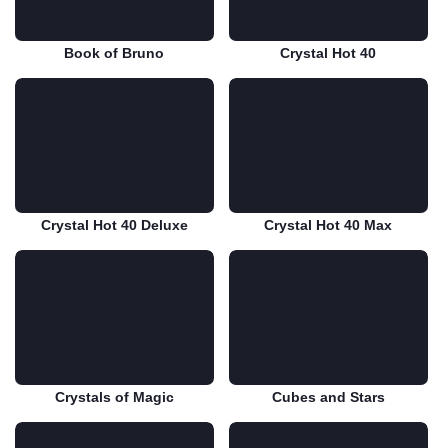
Book of Bruno
Crystal Hot 40
Data di uscita:
Gennaio, 2018
Data di uscita:
Giugno, 2019
RTP:
96.1%
RTP:
96.6%
Volatilità:
Alta
Volatilità:
Media
Gioca gratis
Gioca gratis
Crystal Hot 40 Deluxe
Crystal Hot 40 Max
Data di uscita:
Maggio, 2020
Data di uscita:
Giugno, 2022
RTP:
%
RTP:
96.6%
Volatilità:
-
Volatilità:
Media
Gioca gratis
Gioca gratis
Crystals of Magic
Cubes and Stars
Data di uscita:
Novembre,
Data di uscita:
Marzo, 2020
2018
RTP:
95.79%
RTP:
96%
Volatilità:
Media