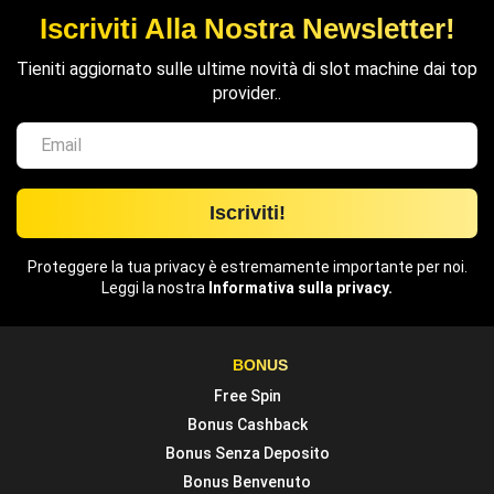
Iscriviti Alla Nostra Newsletter!
Tieniti aggiornato sulle ultime novità di slot machine dai top
provider..
Proteggere la tua privacy è estremamente importante per noi.
Leggi la nostra
Informativa sulla privacy.
BONUS
Free Spin
Bonus Cashback
Bonus Senza Deposito
Bonus Benvenuto