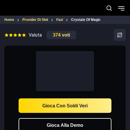
Home
Provider Di Slot
Fazi
Crystals Of Magic
Valuta
374
voti
Gioca Con Soldi Veri
Gioca Alla Demo