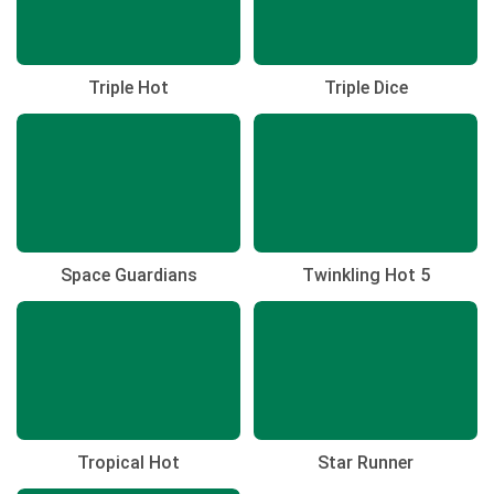
Triple Hot
Triple Dice
Space Guardians
Twinkling Hot 5
Tropical Hot
Star Runner