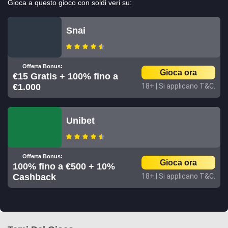
Gioca a questo gioco con soldi veri su:
Snai
Offerta Bonus:
Gioca ora
€15 Gratis + 100% fino a
18+ | Si applicano T&C.
€1.000
Unibet
Offerta Bonus:
Gioca ora
100% fino a €500 + 10%
18+ | Si applicano T&C.
Cashback