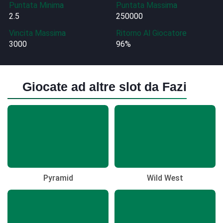
Puntata Minima
Puntata Massima
2.5
250000
Vincita Massima
Ritorno Al Giocatore
3000
96%
Giocate ad altre slot da Fazi
Pyramid
Wild West