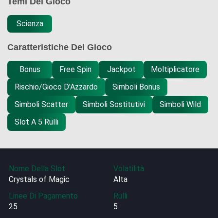
Temi Del Gioco
Scienza
Caratteristiche Del Gioco
Bonus
Free Spin
Jackpot
Moltiplicatore
Rischio/Gioco D'Azzardo
Simboli Bonus
Simboli Scatter
Simboli Sostitutivi
Simboli Wild
Slot A 5 Rulli
Nome Della Slot
Volatilità
Crystals of Magic
Alta
Linee Di Pagamento
Rulli
25
5