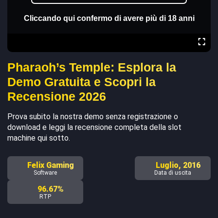
Cliccando qui confermo di avere più di 18 anni
Pharaoh’s Temple: Esplora la
Demo Gratuita e Scopri la
Recensione 2026
Prova subito la nostra demo senza registrazione o
download e leggi la recensione completa della slot
machine qui sotto.
Felix Gaming
Luglio, 2016
Software
Data di uscita
96.67%
RTP