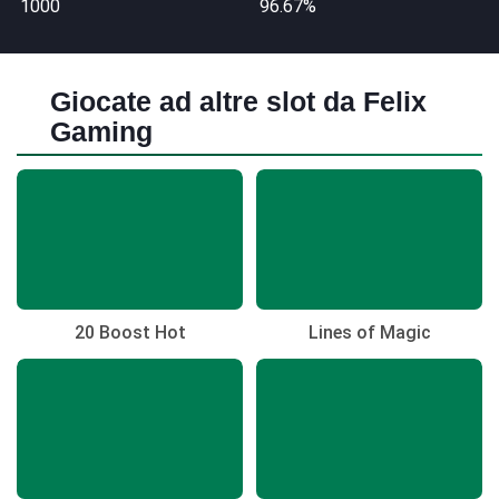
1000
96.67%
Giocate ad altre slot da Felix
Gaming
20 Boost Hot
Lines of Magic