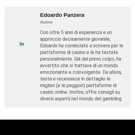
Gioca gratis
Edoardo Panzera
Autore
Con oltre 5 anni di esperienza e un
approccio decisamente giovanile,
Edoardo ha cominciato a scrivere per le
piattaforme di casino e le ha testate
personalmente. Già dal primo colpo, ha
avvertito che si trattava di un mondo
emozionante e coinvolgente. Da allora,
testa e recensisce in dettaglio le
migliori (e le peggiori) piattaforme di
casinò online. Inoltre, offre consigli su
diversi aspetti nel mondo del gambling.