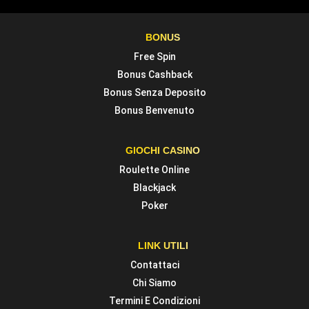
BONUS
Free Spin
Bonus Cashback
Bonus Senza Deposito
Bonus Benvenuto
GIOCHI CASINO
Roulette Online
Blackjack
Poker
LINK UTILI
Contattaci
Chi Siamo
Termini E Condizioni