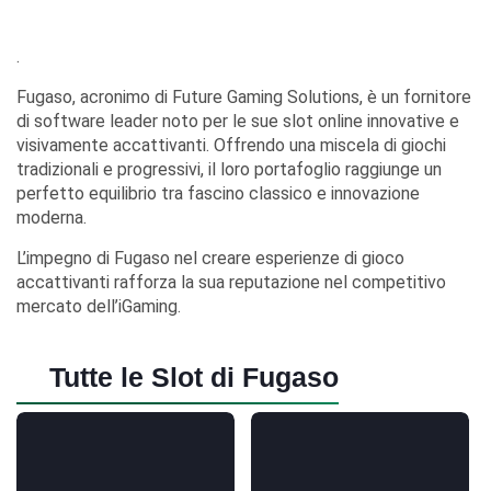
.
Fugaso, acronimo di Future Gaming Solutions, è un fornitore
di software leader noto per le sue slot online innovative e
visivamente accattivanti. Offrendo una miscela di giochi
tradizionali e progressivi, il loro portafoglio raggiunge un
perfetto equilibrio tra fascino classico e innovazione
moderna.
L’impegno di Fugaso nel creare esperienze di gioco
accattivanti rafforza la sua reputazione nel competitivo
mercato dell’iGaming.
Tutte le Slot di Fugaso