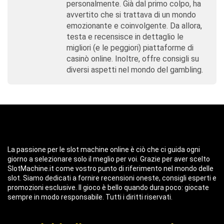
personalmente. Già dal primo colpo, ha
avvertito che si trattava di un mondo
emozionante e coinvolgente. Da allora,
testa e recensisce in dettaglio le
migliori (e le peggiori) piattaforme di
casinò online. Inoltre, offre consigli su
diversi aspetti nel mondo del gambling.
La passione per le slot machine online è ciò che ci guida ogni
giorno a selezionare solo il meglio per voi. Grazie per aver scelto
SlotMachine.it come vostro punto di riferimento nel mondo delle
slot. Siamo dedicati a fornire recensioni oneste, consigli esperti e
promozioni esclusive. Il gioco è bello quando dura poco: giocate
sempre in modo responsabile. Tutti i diritti riservati.