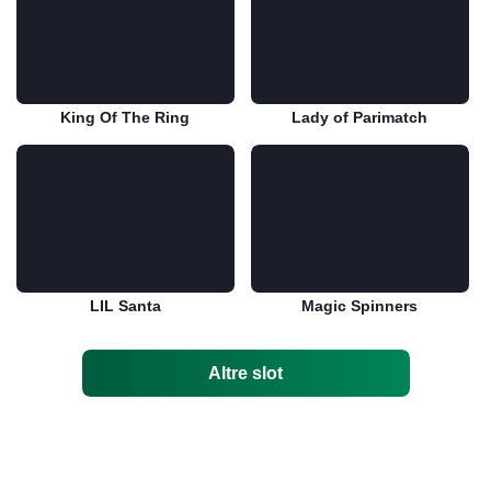
Gioca gratis
Gioca gratis
King Of The Ring
Lady of Parimatch
Data di uscita:
Gennaio, 2022
Data di uscita:
Gennaio, 2020
RTP:
96.3%
RTP:
96.96%
Volatilità:
Alta
Volatilità:
Media
Gioca gratis
Gioca gratis
LIL Santa
Magic Spinners
Data di uscita:
Dicembre, 2022
Data di uscita:
Luglio, 2019
RTP:
96.3%
RTP:
96%
Volatilità:
Alta
Volatilità:
Media
Altre slot
Gioca gratis
Gioca gratis