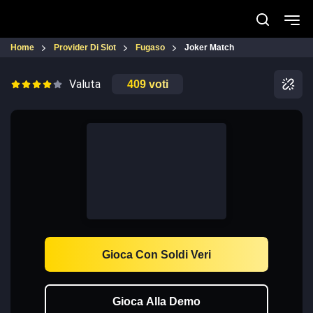
Home
Provider Di Slot
Fugaso
Joker Match
Valuta
409
voti
Gioca Con Soldi Veri
Gioca Alla Demo