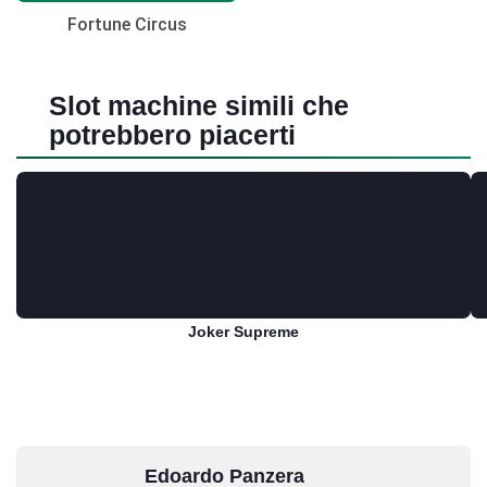
Fortune Circus
Slot machine simili che
potrebbero piacerti
Joker Supreme
Data di uscita:
Dicembre, 2018
RTP:
97.21%
Volatilità:
Alta
Gioca gratis
Edoardo Panzera