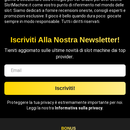
SlotMachine.it come vostro punto di riferimento nel mondo delle
slot. Siamo dedicati a fornire recensioni oneste, consigli esperti e
promozioni esclusive. Il gioco è bello quando dura poco: giocate
sempre in modo responsabile. Tutti i diritti riservati.
Iscriviti Alla Nostra Newsletter!
Tieniti aggiornato sulle ultime novità di slot machine dai top
provider..
Proteggere la tua privacy è estremamente importante per noi.
Leggi la nostra
Informativa sulla privacy.
BONUS