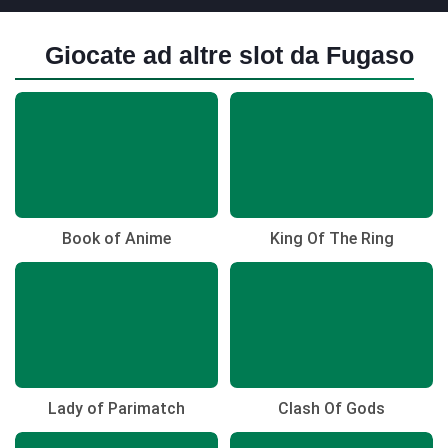
Giocate ad altre slot da Fugaso
Book of Anime
King Of The Ring
Lady of Parimatch
Clash Of Gods