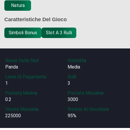
Natura
Caratteristiche Del Gioco
Simboli Bonus
Slot A 3 Rulli
Nome Della Slot
Volatilità
Panda
Media
Linee Di Pagamento
Rulli
1
3
Puntata Minima
Puntata Massima
0.2
3000
Vincita Massima
Ritorno Al Giocatore
225000
95%