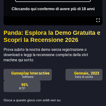
Cliccando qui confermo di avere più di 18 anni
Panda: Esplora la Demo Gratuita e
Scopri la Recensione 2026
Prova subito la nostra demo senza registrazione o
download e leggi la recensione completa della slot
machine qui sotto.
Gameplay Interactive
Gennaio, 2023
Software
Data di uscita
95%
RTP
Gioca a questo gioco con soldi veri su: