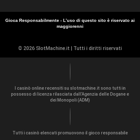
Gioca Responsabilmente - L’uso di questo sito è riservato ai
maggiorenni
© 2026 SlotMachine.it | Tutti i diritti riservati
I casinò online recensiti su slotmachine.it sono tutti in
possesso di licenza rilasciata dall’Agenzia delle Dogane e
dei Monopoli (ADM)
Tutti i casinò elencati promuovono il gioco responsabile