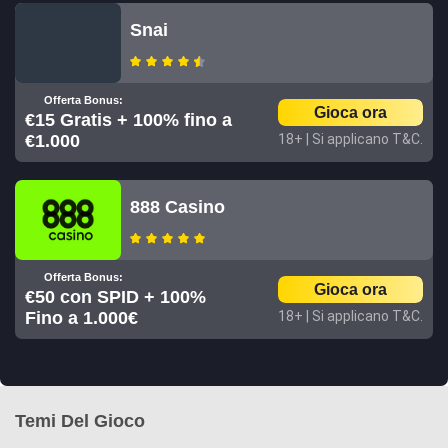
Snai
Offerta Bonus:
Gioca ora
€15 Gratis + 100% fino a
18+ | Si applicano T&C.
€1.000
888 Casino
Offerta Bonus:
Gioca ora
€50 con SPID + 100%
18+ | Si applicano T&C.
Fino a 1.000€
Temi Del Gioco