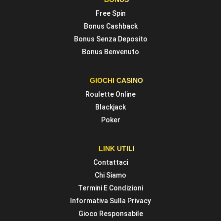
Free Spin
Bonus Cashback
Bonus Senza Deposito
Bonus Benvenuto
GIOCHI CASINO
Roulette Online
Blackjack
Poker
LINK UTILI
Contattaci
Chi Siamo
Termini E Condizioni
Informativa Sulla Privacy
Gioco Responsabile