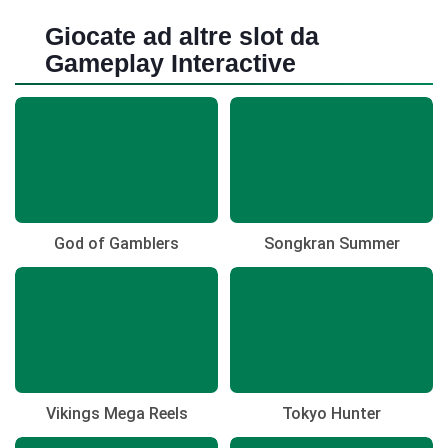
Giocate ad altre slot da
Gameplay Interactive
God of Gamblers
Songkran Summer
Vikings Mega Reels
Tokyo Hunter