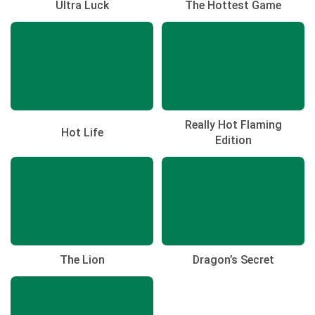
Ultra Luck
The Hottest Game
Really Hot Flaming
Hot Life
Edition
The Lion
Dragon’s Secret