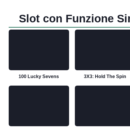
Slot con Funzione Si
100 Lucky Sevens
3X3: Hold The Spin
Data di uscita:
Gennaio, 2023
Data di uscita:
Gennaio, 202
RTP:
96.41%
RTP:
96.5%
Volatilità:
Media
Volatilità:
Media
Gioca gratis
Gioca gratis