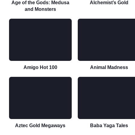
Age of the Gods: Medusa
Alchemist’s Gold
Data di uscita:
Settembre,
Data di uscita:
Gennaio, 201
2018
and Monsters
RTP:
95.73%
RTP:
96.09%
Volatilità:
Bassa
Volatilità:
Alta
Gioca gratis
Gioca gratis
Amigo Hot 100
Animal Madness
Data di uscita:
Ottobre, 2021
Data di uscita:
Maggio, 2022
RTP:
%
RTP:
94.23%
Volatilità:
Bassa
Volatilità:
Media
Gioca gratis
Gioca gratis
Aztec Gold Megaways
Baba Yaga Tales
Data di uscita:
Gennaio, 2019
Data di uscita:
Agosto, 2022
RTP:
95.9%
RTP:
95.58%