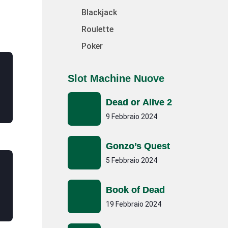
Blackjack
Roulette
Poker
Slot Machine Nuove
Dead or Alive 2
9 Febbraio 2024
23
Gonzo’s Quest
5 Febbraio 2024
Book of Dead
19 Febbraio 2024