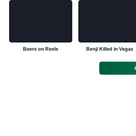
Volatilità:
Media
Volatilità:
Bassa
Gioca gratis
Gioca gratis
Beers on Reels
Benji Killed in Vegas
Data di uscita:
Agosto, 2020
Data di uscita:
Febbraio, 202
RTP:
96.18%
RTP:
94.02%
Volatilità:
Alta
Volatilità:
Alta
Gioca gratis
Gioca gratis