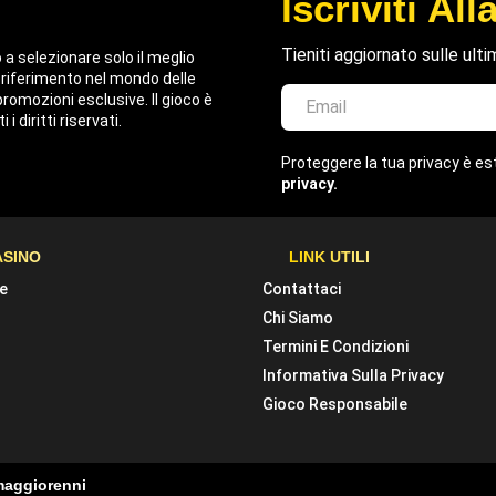
Iscriviti Al
Tieniti aggiornato sulle ulti
 a selezionare solo il meglio
 riferimento nel mondo delle
promozioni esclusive. Il gioco è
diritti riservati.
Proteggere la tua privacy è e
privacy.
ASINO
LINK UTILI
ne
Contattaci
Chi Siamo
Termini E Condizioni
Informativa Sulla Privacy
Gioco Responsabile
 maggiorenni