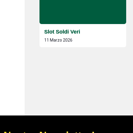
Slot Soldi Veri
11 Marzo 2026