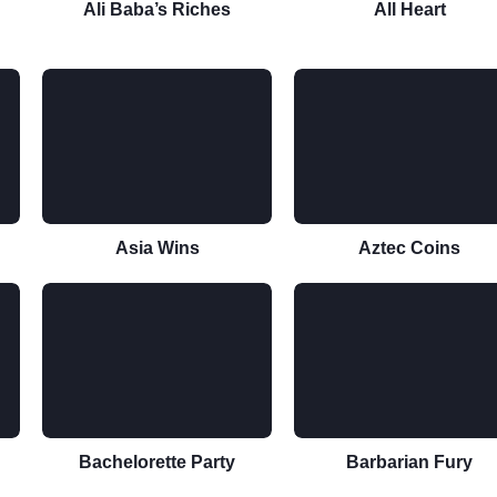
Ali Baba’s Riches
All Heart
7
Data di uscita:
Febbraio, 2021
Data di uscita:
Maggio, 202
RTP:
96.36%
RTP:
95.38%
Volatilità:
Alta
Volatilità:
Alta
Gioca gratis
Gioca gratis
Asia Wins
Aztec Coins
Data di uscita:
Febbraio, 2018
Data di uscita:
Novembre,
2019
RTP:
96%
RTP:
95%
Volatilità:
Bassa
Volatilità:
Alta
Gioca gratis
Gioca gratis
Bachelorette Party
Barbarian Fury
Data di uscita:
Settembre,
Data di uscita:
Febbraio, 2
2018
RTP:
96.06%