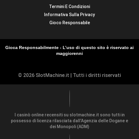
Termini E Condizioni
Informativa Sulla Privacy
Gioco Responsabile
Gioca Responsabilmente - L’uso di questo sito è riservato ai
maggiorenni
© 2026 SlotMachine.it | Tutti i diritti riservati
I casinò online recensiti su slotmachine.it sono tutti in
possesso di licenza rilasciata dall’Agenzia delle Dogane e
dei Monopoli (ADM)