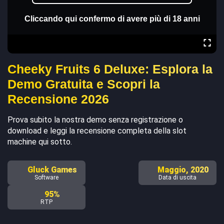
Cliccando qui confermo di avere più di 18 anni
Cheeky Fruits 6 Deluxe: Esplora la
Demo Gratuita e Scopri la
Recensione 2026
Prova subito la nostra demo senza registrazione o
download e leggi la recensione completa della slot
machine qui sotto.
Gluck Games
Maggio, 2020
Software
Data di uscita
95%
RTP