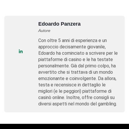
Gioca gratis
Edoardo Panzera
Autore
Con oltre 5 anni di esperienza e un
approccio decisamente giovanile,
Edoardo ha cominciato a scrivere per le
piattaforme di casino e le ha testate
personalmente. Già dal primo colpo, ha
avvertito che si trattava di un mondo
emozionante e coinvolgente. Da allora,
testa e recensisce in dettaglio le
migliori (e le peggiori) piattaforme di
casinò online. Inoltre, offre consigli su
diversi aspetti nel mondo del gambling.