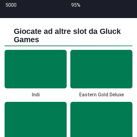
5000
95%
Giocate ad altre slot da Gluck
Games
Indi
Eastern Gold Deluxe