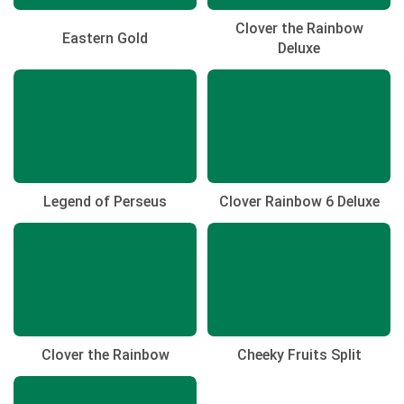
Clover the Rainbow
Eastern Gold
Deluxe
Legend of Perseus
Clover Rainbow 6 Deluxe
Clover the Rainbow
Cheeky Fruits Split