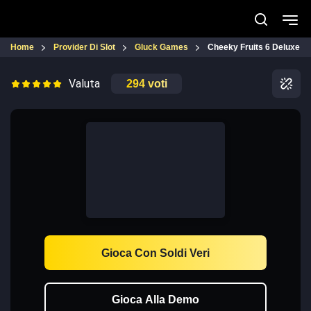
Home
Provider Di Slot
Gluck Games
Cheeky Fruits 6 Deluxe
Valuta
294
voti
Gioca Con Soldi Veri
Gioca Alla Demo