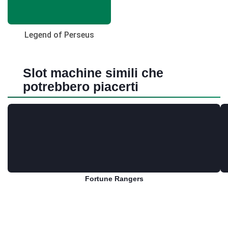
Legend of Perseus
Slot machine simili che
potrebbero piacerti
Fortune Rangers
Data di uscita:
Gennaio, 2019
RTP:
96.9%
Volatilità:
Media