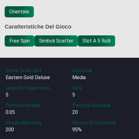
Orientale
Caratteristiche Del Gioco
Free Spin
Simboli Scatter
Slot A 5 Rulli
Nome Della Slot
Volatilità
Eastern Gold Deluxe
Media
Linee Di Pagamento
Rulli
5
5
Puntata Minima
Puntata Massima
0.05
20
Vincita Massima
Ritorno Al Giocatore
200
95%