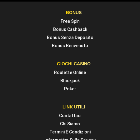
BONUS
Free Spin
Bonus Cashback
Bonus Senza Deposito
Bonus Benvenuto
GIOCHI CASINO
Roulette Online
Blackjack
Poker
LINK UTILI
Contattaci
Chi Siamo
Termini E Condizioni