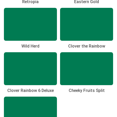
Retropia
Eastern Gold
Wild Herd
Clover the Rainbow
Clover Rainbow 6 Deluxe
Cheeky Fruits Split