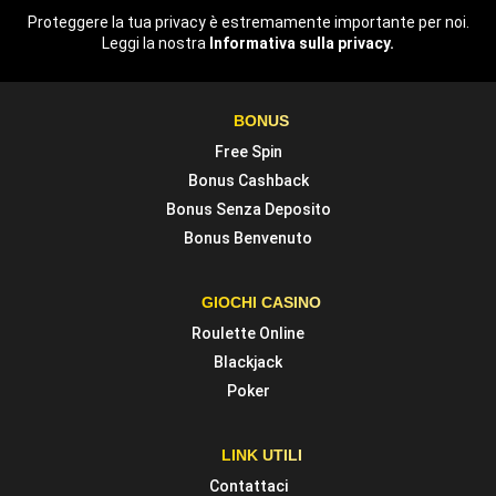
Proteggere la tua privacy è estremamente importante per noi.
Leggi la nostra
Informativa sulla privacy.
BONUS
Free Spin
Bonus Cashback
Bonus Senza Deposito
Bonus Benvenuto
GIOCHI CASINO
Roulette Online
Blackjack
Poker
LINK UTILI
Contattaci