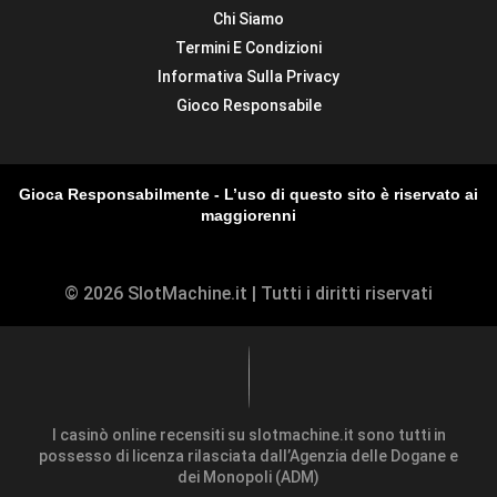
Chi Siamo
Termini E Condizioni
Informativa Sulla Privacy
Gioco Responsabile
Gioca Responsabilmente - L’uso di questo sito è riservato ai
maggiorenni
© 2026 SlotMachine.it | Tutti i diritti riservati
I casinò online recensiti su slotmachine.it sono tutti in
possesso di licenza rilasciata dall’Agenzia delle Dogane e
dei Monopoli (ADM)