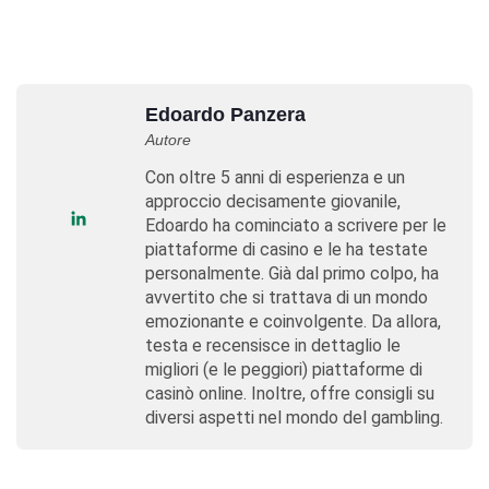
RTP:
95.47%
Volatilità:
Alta
Gioca gratis
Edoardo Panzera
Autore
Con oltre 5 anni di esperienza e un
approccio decisamente giovanile,
Edoardo ha cominciato a scrivere per le
piattaforme di casino e le ha testate
personalmente. Già dal primo colpo, ha
avvertito che si trattava di un mondo
emozionante e coinvolgente. Da allora,
testa e recensisce in dettaglio le
migliori (e le peggiori) piattaforme di
casinò online. Inoltre, offre consigli su
diversi aspetti nel mondo del gambling.