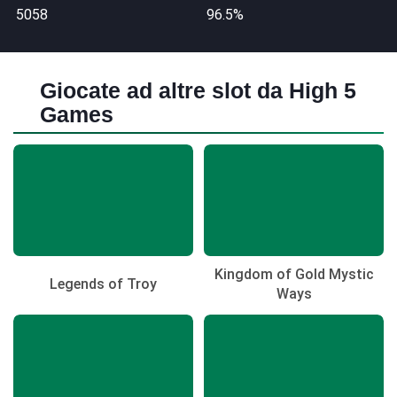
5058
96.5%
Giocate ad altre slot da High 5
Games
Kingdom of Gold Mystic
Legends of Troy
Ways