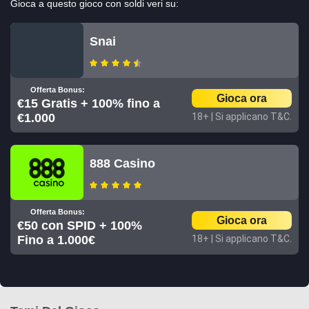
Gioca a questo gioco con soldi veri su:
Snai
Offerta Bonus:
Gioca ora
€15 Gratis + 100% fino a
18+ | Si applicano T&C.
€1.000
888 Casino
Offerta Bonus:
Gioca ora
€50 con SPID + 100%
18+ | Si applicano T&C.
Fino a 1.000€