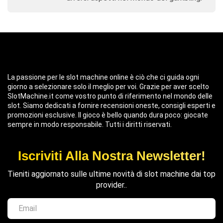
La passione per le slot machine online è ciò che ci guida ogni
giorno a selezionare solo il meglio per voi. Grazie per aver scelto
SlotMachine.it come vostro punto di riferimento nel mondo delle
slot. Siamo dedicati a fornire recensioni oneste, consigli esperti e
promozioni esclusive. Il gioco è bello quando dura poco: giocate
sempre in modo responsabile. Tutti i diritti riservati.
Iscriviti Alla Nostra Newsletter!
Tieniti aggiornato sulle ultime novità di slot machine dai top
provider..