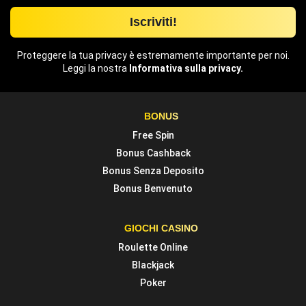
Proteggere la tua privacy è estremamente importante per noi.
Leggi la nostra
Informativa sulla privacy.
BONUS
Free Spin
Bonus Cashback
Bonus Senza Deposito
Bonus Benvenuto
GIOCHI CASINO
Roulette Online
Blackjack
Poker