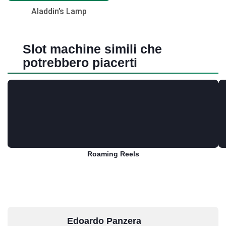
Aladdin’s Lamp
Slot machine simili che
potrebbero piacerti
Roaming Reels
Data di uscita:
Ottobre, 2011
RTP:
94.14%
Volatilità:
Alta
Gioca gratis
Edoardo Panzera