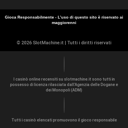
Gioca Responsabilmente - L’uso di questo sito è riservato ai
maggiorenni
© 2026 SlotMachine.it | Tutti i diritti riservati
I casinò online recensiti su slotmachine.it sono tutti in
possesso di licenza rilasciata dall’Agenzia delle Dogane e
dei Monopoli (ADM)
Tutti i casinò elencati promuovono il gioco responsabile