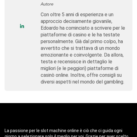
Autore
Con oltre 5 anni di esperienza e un
approccio decisamente giovanile,
Edoardo ha cominciato a scrivere per le
piattaforme di casino e le ha testate
personalmente. Già dal primo colpo, ha
avvertito che si trattava di un mondo
emozionante e coinvolgente. Da allora,
testa e recensisce in dettaglio le
migliori (e le peggiori) piattaforme di
casinò online. Inoltre, offre consigli su
diversi aspetti nel mondo del gambling.
La passione per le slot machine online è ciò che ci guida ogni
giorno a selezionare solo il meglio per voi. Grazie per aver scelto