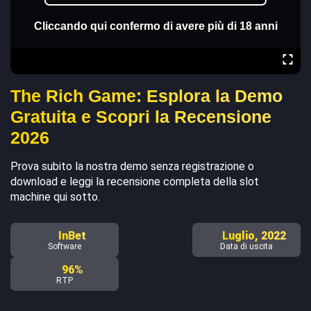
Cliccando qui confermo di avere più di 18 anni
The Rich Game: Esplora la Demo
Gratuita e Scopri la Recensione
2026
Prova subito la nostra demo senza registrazione o
download e leggi la recensione completa della slot
machine qui sotto.
InBet
Luglio, 2022
Software
Data di uscita
96%
RTP