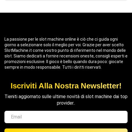
La passione per le slot machine online è ciò che ci guida ogni
giorno a selezionare solo il meglio per voi. Grazie per aver scelto
SlotMachine.it come vostro punto di riferimento nel mondo delle
slot. Siamo dedicati a fornire recensioni oneste, consigli esperti e
promozioni esclusive. Il gioco è bello quando dura poco: giocate
sempre in modo responsabile. Tutti i diritti riservati.
Iscriviti Alla Nostra Newsletter!
Tieniti aggiornato sulle ultime novità di slot machine dai top
provider..