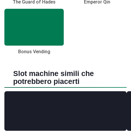
The Guard of Hades
Emperor Qin
Bonus Vending
Slot machine simili che
potrebbero piacerti