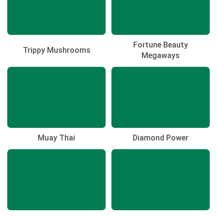
Fortune Beauty
Trippy Mushrooms
Megaways
Muay Thai
Diamond Power