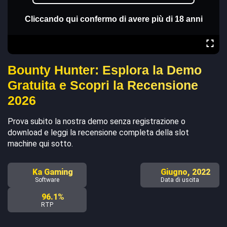
Cliccando qui confermo di avere più di 18 anni
Bounty Hunter: Esplora la Demo
Gratuita e Scopri la Recensione
2026
Prova subito la nostra demo senza registrazione o
download e leggi la recensione completa della slot
machine qui sotto.
Ka Gaming
Giugno, 2022
Software
Data di uscita
96.1%
RTP