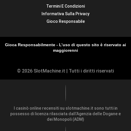
Termini E Condizioni
Informativa Sulla Privacy
Gioco Responsabile
Gioca Responsabilmente - L’uso di questo sito è riservato ai
maggiorenni
© 2026 SlotMachine.it | Tutti i diritti riservati
I casinò online recensiti su slotmachine.it sono tutti in
possesso di licenza rilasciata dall’Agenzia delle Dogane e
dei Monopoli (ADM)