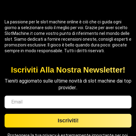
La passione per le slot machine online è ciò che ci guida ogni
giorno a selezionare solo il meglio per voi. Grazie per aver scelto
SlotMachine.it come vostro punto di riferimento nel mondo delle
slot. Siamo dedicati a fornire recensioni oneste, consigli esperti e
promozioni esclusive. Il gioco è bello quando dura poco: giocate
sempre in modo responsabile. Tutti i diritti riservati.
Iscriviti Alla Nostra Newsletter!
Tieniti aggiornato sulle ultime novità di slot machine dai top
provider..
Proteggere la tua privacy è estremamente importante per noi.