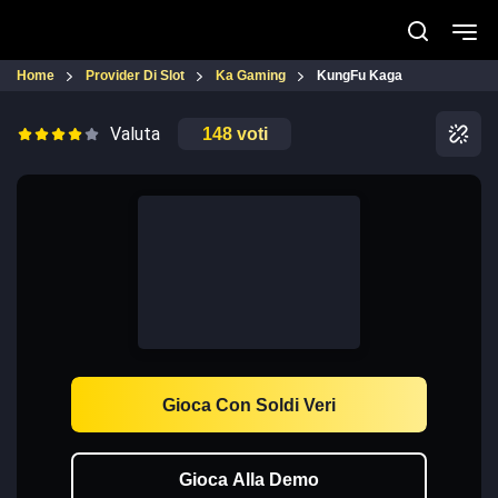
Home
Provider Di Slot
Ka Gaming
KungFu Kaga
Valuta
148
voti
Gioca Con Soldi Veri
Gioca Alla Demo