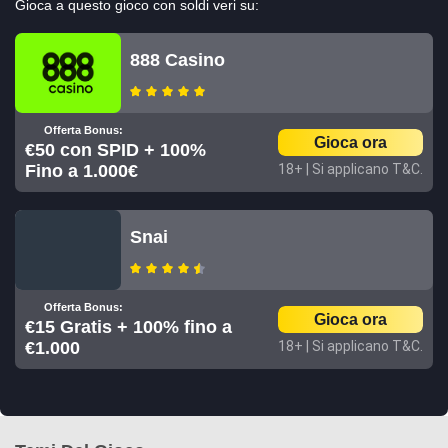
Gioca a questo gioco con soldi veri su:
888 Casino
Offerta Bonus:
Gioca ora
€50 con SPID + 100%
18+ | Si applicano T&C.
Fino a 1.000€
Snai
Offerta Bonus:
Gioca ora
€15 Gratis + 100% fino a
18+ | Si applicano T&C.
€1.000