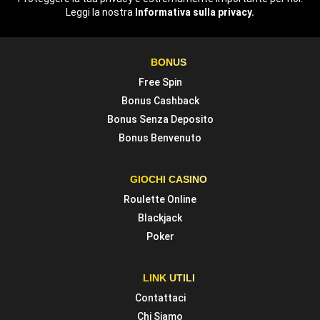
Leggi la nostra
Informativa sulla privacy.
BONUS
Free Spin
Bonus Cashback
Bonus Senza Deposito
Bonus Benvenuto
GIOCHI CASINO
Roulette Online
Blackjack
Poker
LINK UTILI
Contattaci
Chi Siamo