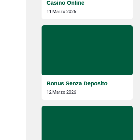
Casino Online
11 Marzo 2026
Bonus Senza Deposito
12 Marzo 2026