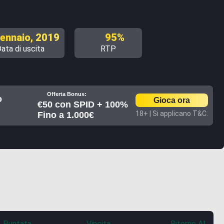
ennaio, 2019
95%
ata di uscita
RTP
Offerta Bonus:
o
Gioca ora
€50 con SPID + 100%
18+ | Si applicano T&C.
Fino a 1.000€
Puntata
Vincita
Ritorno Al