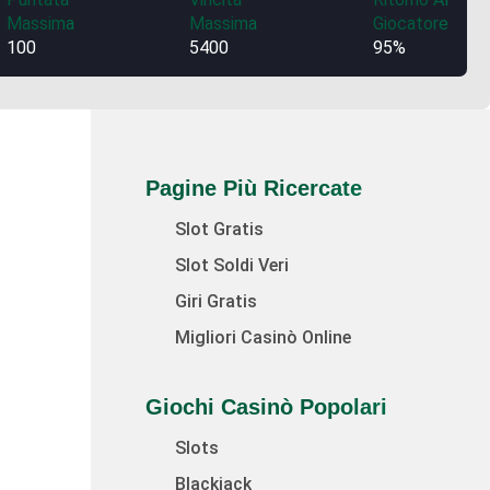
Massima
Massima
Giocatore
100
5400
95%
Pagine Più Ricercate
Slot Gratis
Slot Soldi Veri
Giri Gratis
Migliori Casinò Online
Giochi Casinò Popolari
Slots
Blackjack