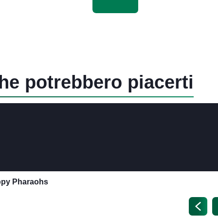
he potrebbero piacerti
ppy Pharaohs