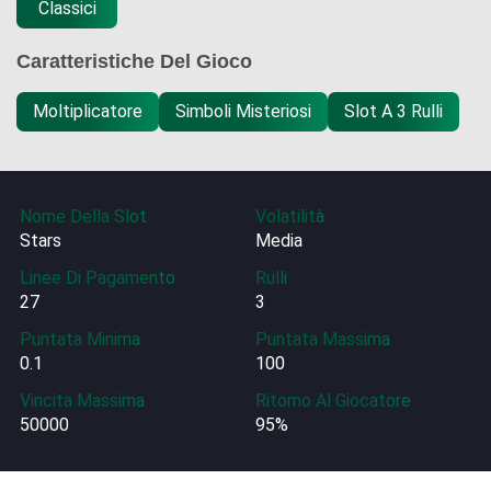
Classici
Caratteristiche Del Gioco
Moltiplicatore
Simboli Misteriosi
Slot A 3 Rulli
Nome Della Slot
Volatilità
Stars
Media
Linee Di Pagamento
Rulli
27
3
Puntata Minima
Puntata Massima
0.1
100
Vincita Massima
Ritorno Al Giocatore
50000
95%