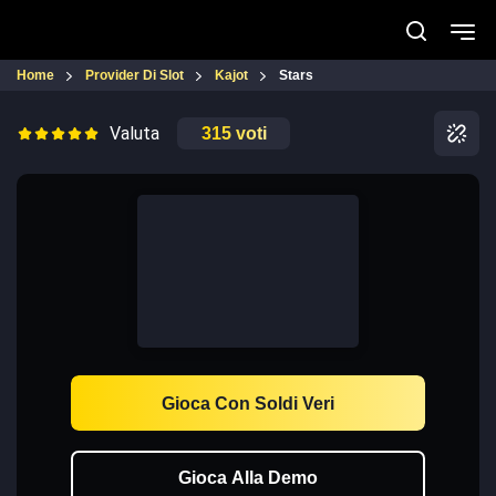
Home
Provider Di Slot
Kajot
Stars
Valuta
315
voti
Gioca Con Soldi Veri
Gioca Alla Demo