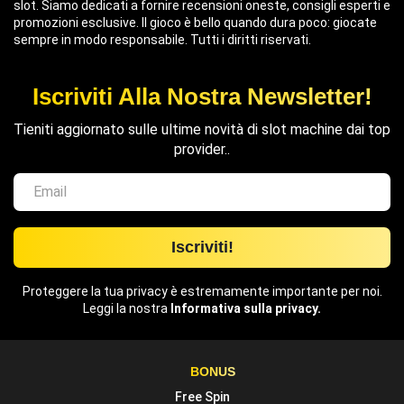
slot. Siamo dedicati a fornire recensioni oneste, consigli esperti e
promozioni esclusive. Il gioco è bello quando dura poco: giocate
sempre in modo responsabile. Tutti i diritti riservati.
Iscriviti Alla Nostra Newsletter!
Tieniti aggiornato sulle ultime novità di slot machine dai top
provider..
Proteggere la tua privacy è estremamente importante per noi.
Leggi la nostra
Informativa sulla privacy.
BONUS
Free Spin