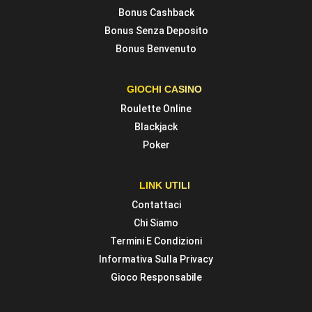
Bonus Cashback
Bonus Senza Deposito
Bonus Benvenuto
GIOCHI CASINO
Roulette Online
Blackjack
Poker
LINK UTILI
Contattaci
Chi Siamo
Termini E Condizioni
Informativa Sulla Privacy
Gioco Responsabile