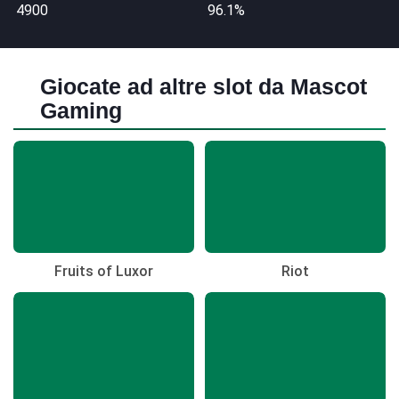
4900
96.1%
Giocate ad altre slot da Mascot
Gaming
Fruits of Luxor
Riot