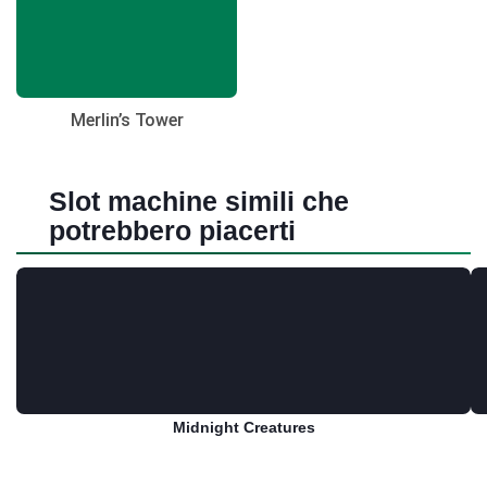
Merlin’s Tower
Slot machine simili che
potrebbero piacerti
Midnight Creatures
Data di uscita:
Marzo, 2022
RTP:
95.43%
Volatilità:
Media