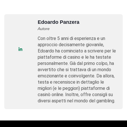
Gioca gratis
Edoardo Panzera
Autore
Con oltre 5 anni di esperienza e un
approccio decisamente giovanile,
Edoardo ha cominciato a scrivere per le
piattaforme di casino e le ha testate
personalmente. Già dal primo colpo, ha
avvertito che si trattava di un mondo
emozionante e coinvolgente. Da allora,
testa e recensisce in dettaglio le
migliori (e le peggiori) piattaforme di
casinò online. Inoltre, offre consigli su
diversi aspetti nel mondo del gambling.