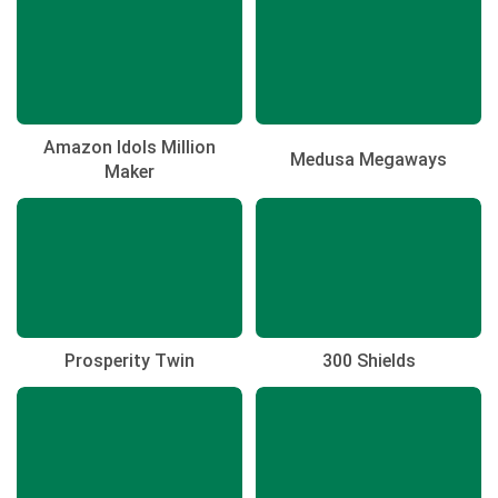
Amazon Idols Million
Medusa Megaways
Maker
Prosperity Twin
300 Shields