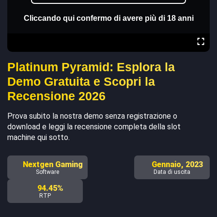
Cliccando qui confermo di avere più di 18 anni
Platinum Pyramid: Esplora la
Demo Gratuita e Scopri la
Recensione 2026
Prova subito la nostra demo senza registrazione o
download e leggi la recensione completa della slot
machine qui sotto.
Nextgen Gaming
Gennaio, 2023
Software
Data di uscita
94.45%
RTP