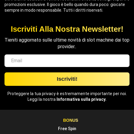
promozioni esclusive. Il gioco è bello quando dura poco: giocate
sempre in modo responsabile. Tutti i diritti riservati.
Iscriviti Alla Nostra Newsletter!
Tieniti aggiornato sulle ultime novità di slot machine dai top
provider..
Proteggere la tua privacy è estremamente importante per noi.
Leggi la nostra
Informativa sulla privacy.
BONUS
Free Spin