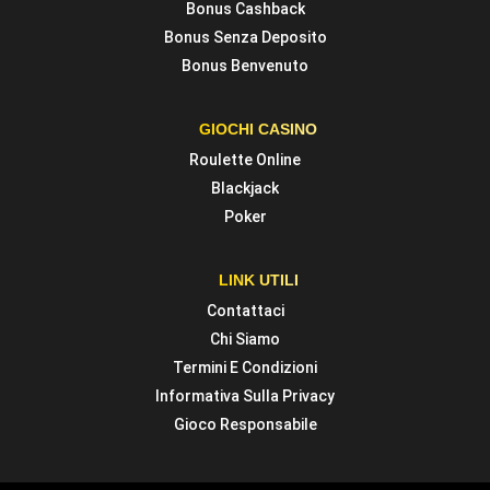
Bonus Cashback
Bonus Senza Deposito
Bonus Benvenuto
GIOCHI CASINO
Roulette Online
Blackjack
Poker
LINK UTILI
Contattaci
Chi Siamo
Termini E Condizioni
Informativa Sulla Privacy
Gioco Responsabile