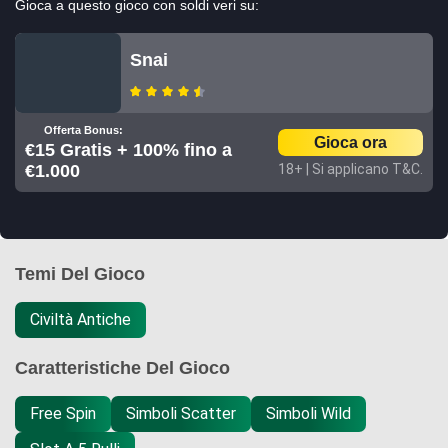
Gioca a questo gioco con soldi veri su:
Snai
Offerta Bonus:
Gioca ora
€15 Gratis + 100% fino a
18+ | Si applicano T&C.
€1.000
Temi Del Gioco
Civiltà Antiche
Caratteristiche Del Gioco
Free Spin
Simboli Scatter
Simboli Wild