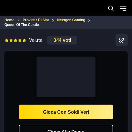
Home
Provider Di Slot
Nextgen Gaming
Queen Of The Castle
Valuta
344
voti
Gioca Con Soldi Veri
Gioca Alla Demo