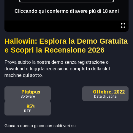
Cliccando qui confermo di avere più di 18 anni
Hallowin: Esplora la Demo Gratuita
e Scopri la Recensione 2026
Prova subito la nostra demo senza registrazione o
download e leggi la recensione completa della slot
machine qui sotto.
Platipus
Ottobre, 2022
Software
Data di uscita
95%
RTP
Gioca a questo gioco con soldi veri su: