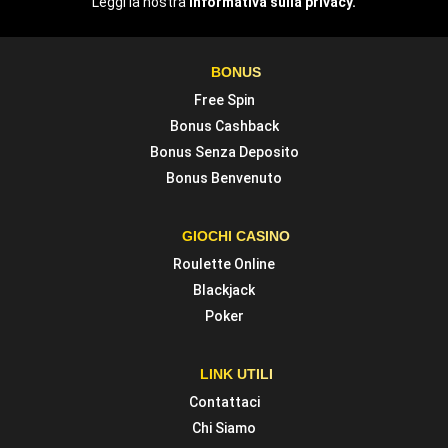
Leggi la nostra
Informativa sulla privacy.
BONUS
Free Spin
Bonus Cashback
Bonus Senza Deposito
Bonus Benvenuto
GIOCHI CASINO
Roulette Online
Blackjack
Poker
LINK UTILI
Contattaci
Chi Siamo