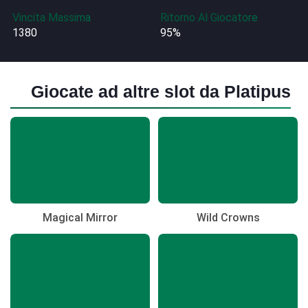
Vincita Massima
Ritorno Al Giocatore
1380
95%
Giocate ad altre slot da Platipus
Magical Mirror
Wild Crowns