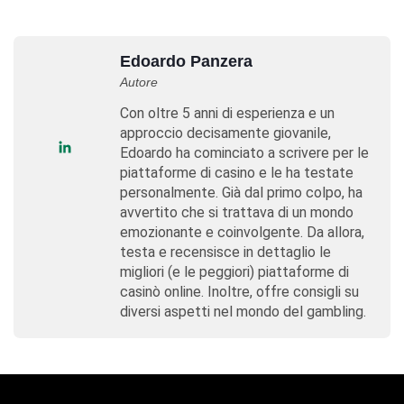
Gioca gratis
Edoardo Panzera
Autore
Con oltre 5 anni di esperienza e un
approccio decisamente giovanile,
Edoardo ha cominciato a scrivere per le
piattaforme di casino e le ha testate
personalmente. Già dal primo colpo, ha
avvertito che si trattava di un mondo
emozionante e coinvolgente. Da allora,
testa e recensisce in dettaglio le
migliori (e le peggiori) piattaforme di
casinò online. Inoltre, offre consigli su
diversi aspetti nel mondo del gambling.