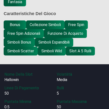
Fantasia
Caratteristiche Del Gioco
Bonus
Collezione Simboli
Free Spin
Free Spin Adizionali
Funzione Di Acquisto
Simboli Bonus
Simboli Espandibili
Simboli Scatter
Simboli Wild
Slot A 5 Rulli
Nome Della Slot
Volatilità
Hallowin
Media
Linee Di Pagamento
Rulli
50
5
Puntata Minima
Puntata Massima
0.5
50