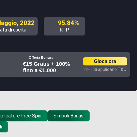
aggio, 2022
95.84%
ata di uscita
RTP
Offerta Bonus:
Gioca ora
€15 Gratis + 100%
18+ | Si applicano T&C.
fino a €1.000
iplicatore Free Spin
Simboli Bonus
i