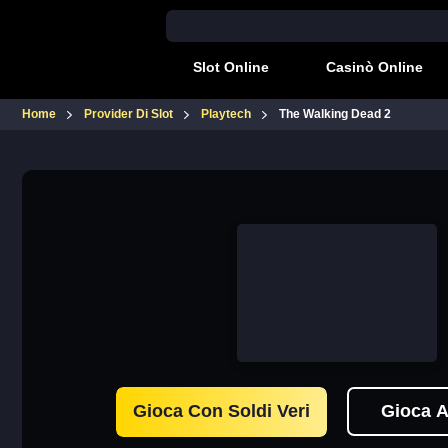
Slot Online
Casinò Online
Home
Provider Di Slot
Playtech
The Walking Dead 2
Gioca A
Gioca Con Soldi Veri