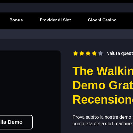
Bonus
Provider di Slot
Giochi Casino
valuta
quest
The Walkin
Demo Gratu
Recension
Prova subito la nostra demo 
lla Demo
completa della slot machine 