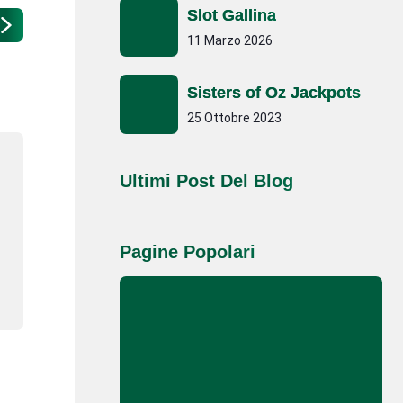
RTP:
96%
Slot Gallina
Volatilità:
Media
11 Marzo 2026
Gio
Sisters of Oz Jackpots
25 Ottobre 2023
Ultimi Post Del Blog
Pagine Popolari