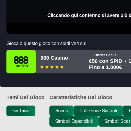
Cliccando qui confermo di avere più d
Gioca a questo gioco con soldi veri su:
Offerta Bonus:
888 Casino
€50 con SPID + 
Fino a 1.000€
Temi Del Gioco
Caratteristiche Del Gioco
Fantasia
Bonus
Collezione Simboli
F
Simboli Espandibili
Simboli Scat