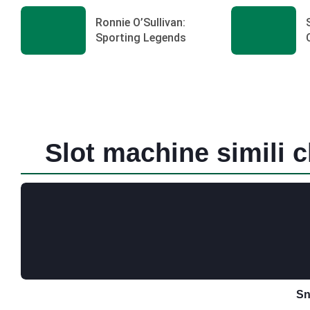
Ronnie O’Sullivan:
Sporting Legends
Slot machine simili c
Sn
Data di uscita:
Giugno, 2020