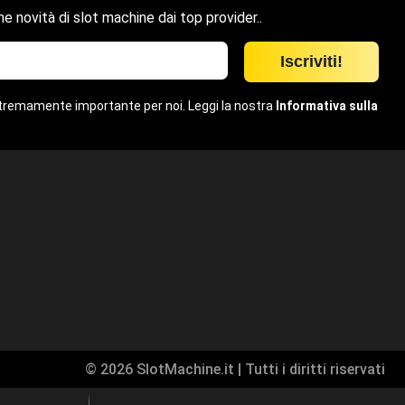
me novità di slot machine dai top provider..
stremamente importante per noi. Leggi la nostra
Informativa sulla
© 2026 SlotMachine.it | Tutti i diritti riservati