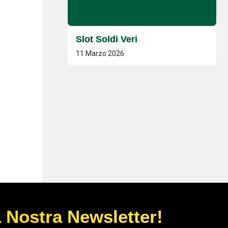
Slot Soldi Veri
11 Marzo 2026
la Nostra Newsletter!