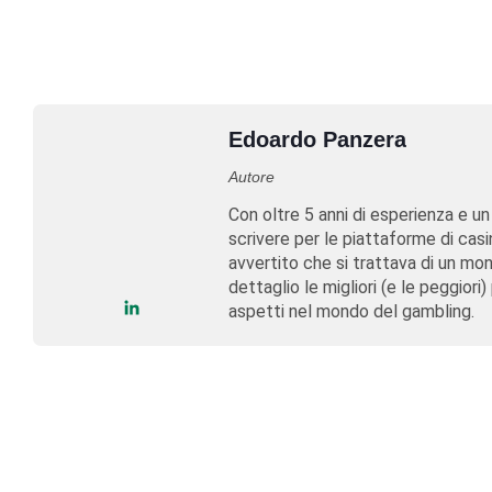
Gi
Edoardo Panzera
Autore
Con oltre 5 anni di esperienza e 
scrivere per le piattaforme di cas
avvertito che si trattava di un mo
dettaglio le migliori (e le peggiori)
aspetti nel mondo del gambling.