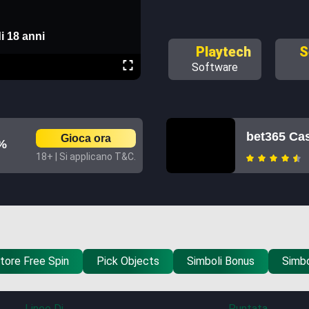
i 18 anni
Playtech
S
Software
bet365 Ca
Gioca ora
0%
18+ | Si applicano T&C.
atore Free Spin
Pick Objects
Simboli Bonus
Simbo
Linee Di
Puntata