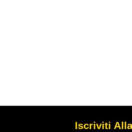
Iscriviti Al