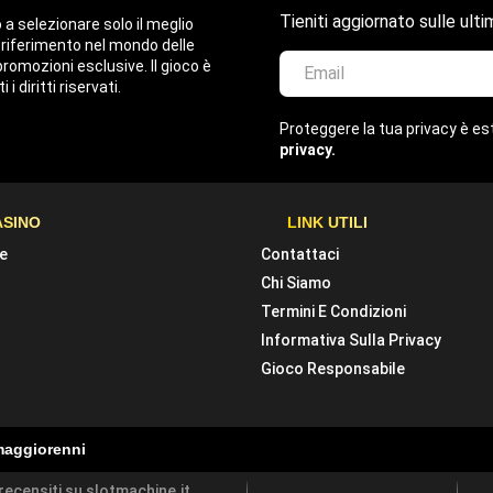
Tieniti aggiornato sulle ulti
 a selezionare solo il meglio
 riferimento nel mondo delle
promozioni esclusive. Il gioco è
diritti riservati.
Proteggere la tua privacy è e
privacy.
ASINO
LINK UTILI
ne
Contattaci
Chi Siamo
Termini E Condizioni
Informativa Sulla Privacy
Gioco Responsabile
 maggiorenni
 recensiti su slotmachine.it