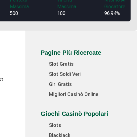
Massima
Massima
Giocatore
500
100
96.94%
Pagine Più Ricercate
Slot Gratis
Slot Soldi Veri
ct
Giri Gratis
Migliori Casinò Online
Giochi Casinò Popolari
Slots
Blackjack