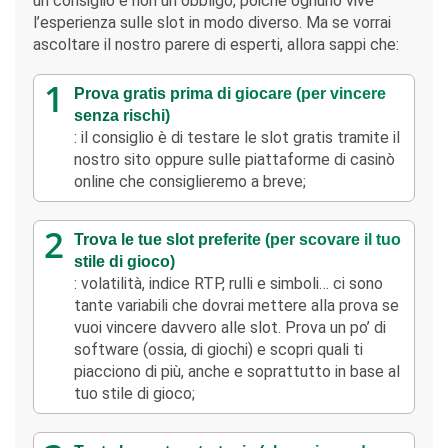
un consiglio e non un obbligo, poiché ognuno vive
l’esperienza sulle slot in modo diverso. Ma se vorrai
ascoltare il nostro parere di esperti, allora sappi che:
Prova gratis prima di giocare (per vincere
senza rischi)
: il consiglio è di testare le slot gratis tramite il
nostro sito oppure sulle piattaforme di casinò
online che consiglieremo a breve;
Trova le tue slot preferite (per scovare il tuo
stile di gioco)
: volatilità, indice RTP, rulli e simboli… ci sono
tante variabili che dovrai mettere alla prova se
vuoi vincere davvero alle slot. Prova un po’ di
software (ossia, di giochi) e scopri quali ti
piacciono di più, anche e soprattutto in base al
tuo stile di gioco;