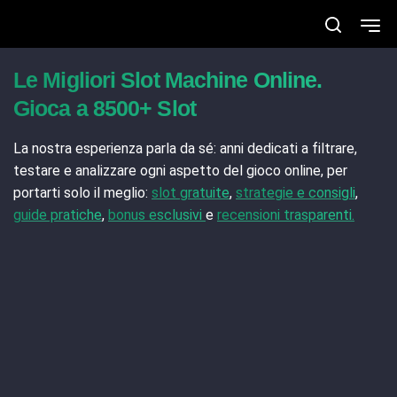
Le Migliori Slot Machine Online.
Gioca a 8500+ Slot
La nostra esperienza parla da sé: anni dedicati a filtrare,
testare e analizzare ogni aspetto del gioco online, per
portarti solo il meglio:
slot gratuite
,
strategie e consigli
,
guide pratiche
,
bonus esclusivi
e
recensioni trasparenti.