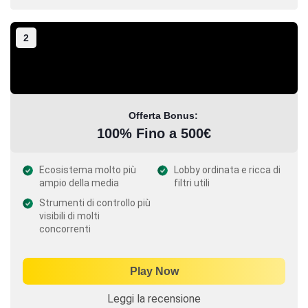
Offerta Bonus:
100% Fino a 500€
Ecosistema molto più
Lobby ordinata e ricca di
ampio della media
filtri utili
Strumenti di controllo più
visibili di molti
concorrenti
Play Now
Leggi la recensione