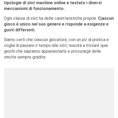
tipologie di slot machine online e testato i diversi
meccanismi di funzionamento.
Ogni classe di slot ha delle caratteristiche proprie.
Ciascun
gioco è unico nel suo genere e risponde a esigenze e
gusti differenti.
Siamo certi che ciascun giocatore, con un po’ di pratica e
voglia di passare il tempo alle slot, riuscirà a trovare quei
giochi che sapranno appassionarlo e procurargli delle
vincite sempre gradite.