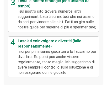
Testa le nostre strategie (che usiamo da
tempo)
: sul nostro sito troverai numerosi altri
suggerimenti basati sui metodi che noi usiamo
da anni per vincere alle slot. Fatti un giro sulle
nostre guide per saperne di più e sperimentare;
Lasciati coinvolgere e divertiti (fallo
responsabilmente)
: noi per primi siamo giocatori e lo facciamo per
divertirci. Se poi si può anche vincere
regolarmente, tanto meglio. Ma suggeriamo di
avere sempre il controllo sulla situazione e di
non esagerare con le giocate!