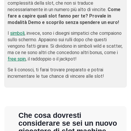
complessità della slot, che non si traduce
necessariamente in un numero più alto di vincite.
Come
fare a capire quali slot fanno per te? Provale in
modalità Demo e scoprilo senza spendere un euro!
I
simboli
, invece, sono i disegni simpatici che compaiono
sullo schermo. Appaiono sui rulli dopo che questi
vengono fatti girare. Si dividono in simboli wild e scatter,
ma ce ne sono altri che concedono altri bonus, come i
free spin
, il raddoppio o il jackpot!
Se li conosci, ti farai trovare preparato e potrai
incrementare le tue chance di vincere alle slot!
Che cosa dovresti
considerare se sei un nuovo