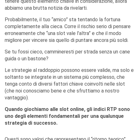
tenere questo elemento chiave in considerazione, allora
abbiamo una brutta notizia da rivelarti.
Probabilmente, il tuo “amico” sta tentando la fortuna
completamente alla cieca. Corre il rischio serio di pensare
erroneamente che “una slot vale l’altra” e che il modo
migliore per vincere sia quello di puntare ancora più soldi.
Se tu fossi cieco, cammineresti per strada senza un cane
guida o un bastone?
Le strategie al raddoppio possono essere valide, ma solo e
soltanto se integrate in un sistema più complesso, che
tenga conto di diversi fattori chiave coinvolti nelle slot
(che noi conosciamo bene e che sfruttiamo a nostro
vantaggio).
Quando giochiamo alle slot online, gli indici RTP sono
uno degli elementi fondamentali per una qualunque
strategia di successo.
Questi sono valori che rappresentano il “ritorno teorico”