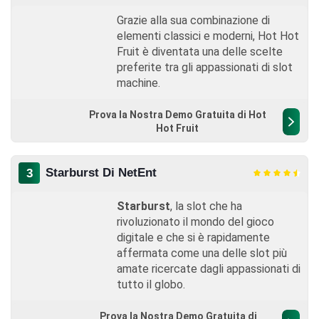
Grazie alla sua combinazione di
elementi classici e moderni, Hot Hot
Fruit è diventata una delle scelte
preferite tra gli appassionati di slot
machine.
Prova la Nostra
Demo Gratuita di Hot
Hot Fruit
Starburst Di NetEnt
3
Starburst
, la slot che ha
rivoluzionato il mondo del gioco
digitale e che si è rapidamente
affermata come una delle slot più
amate ricercate dagli appassionati di
tutto il globo.
Prova la Nostra
Demo Gratuita di