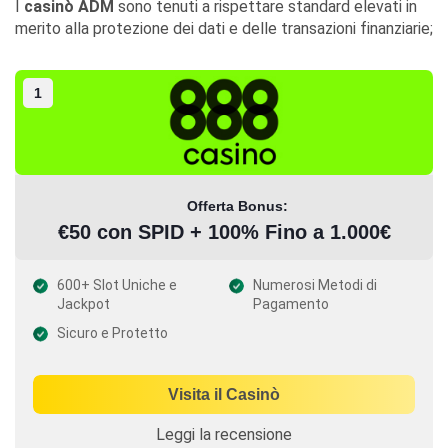
I
casinò ADM
sono tenuti a rispettare standard elevati in
merito alla protezione dei dati e delle transazioni finanziarie;
Offerta Bonus:
€50 con SPID + 100% Fino a 1.000€
600+ Slot Uniche e
Numerosi Metodi di
Jackpot
Pagamento
Sicuro e Protetto
Visita il Casinò
Leggi la recensione