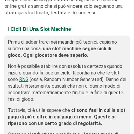
online gratis sanno che si può vincere solo seguendo una
strategia strutturata, testata e di successo.
I Cicli Di Una Slot Machine
Prima di addentrarci nei meandri più tecnici, capiamo
subito una cosa:
una slot machine segue cicli di
gioco. Ogni giocatore deve saperlo.
Non è possibile stabilire con assoluta certezza quando
inizia e quando finisce un ciclo. Ricordiamo che le slot
sono
RNG
(ossia, Random Number Generated). Danno dei
risultati interamente casuali che non ci danno modo di
riscontrare matematicamente l’inizio e la fine di queste
fasi di gioco.
Tuttavia, ci è utile sapere che
ci sono fasi in cui la slot
paga di più e altre in cui paga di meno. Queste si
ripetono con un certo grado di regolarità.