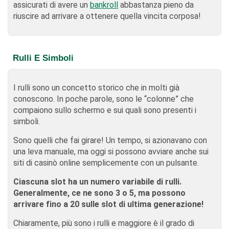
assicurati di avere un
bankroll
abbastanza pieno da
riuscire ad arrivare a ottenere quella vincita corposa!
Rulli E Simboli
I rulli sono un concetto storico che in molti già
conoscono. In poche parole, sono le “colonne” che
compaiono sullo schermo e sui quali sono presenti i
simboli.
Sono quelli che fai girare! Un tempo, si azionavano con
una leva manuale, ma oggi si possono avviare anche sui
siti di casinò online semplicemente con un pulsante.
Ciascuna slot ha un numero variabile di rulli.
Generalmente, ce ne sono 3 o 5, ma possono
arrivare fino a 20 sulle slot di ultima generazione!
Chiaramente, più sono i rulli e maggiore è il grado di