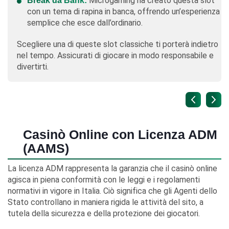
Microgaming ha creato questa slot
Break da Bank
:
con un tema di rapina in banca, offrendo un’esperienza
semplice che esce dall’ordinario.
Scegliere una di queste slot classiche ti porterà indietro
nel tempo. Assicurati di giocare in modo responsabile e
divertirti.
Casinò Online con Licenza ADM
(AAMS)
La licenza ADM rappresenta la garanzia che il casinò online
agisca in piena conformità con le leggi e i regolamenti
normativi in vigore in Italia. Ciò significa che gli Agenti dello
Stato controllano in maniera rigida le attività del sito, a
tutela della sicurezza e della protezione dei giocatori.