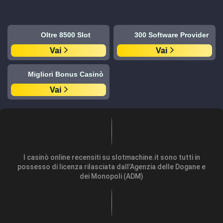
Oltre 8500 Slot
300 Software Provider
Vai
Vai
Migliori Bonus Casinò
Vai
I casinò online recensiti su slotmachine.it sono tutti in
possesso di licenza rilasciata dall’Agenzia delle Dogane e
dei Monopoli (ADM)