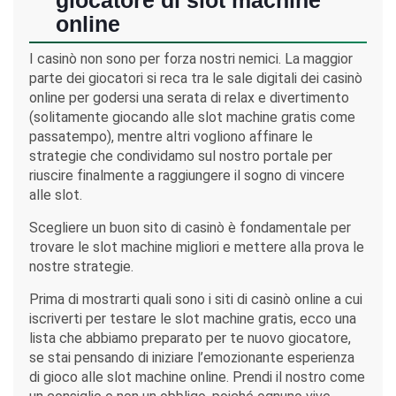
giocatore di slot machine
online
I casinò non sono per forza nostri nemici. La maggior
parte dei giocatori si reca tra le sale digitali dei casinò
online per godersi una serata di relax e divertimento
(solitamente giocando alle slot machine gratis come
passatempo), mentre altri vogliono affinare le
strategie che condividamo sul nostro portale per
riuscire finalmente a raggiungere il sogno di vincere
alle slot.
Scegliere un buon sito di casinò è fondamentale per
trovare le slot machine migliori e mettere alla prova le
nostre strategie.
Prima di mostrarti quali sono i siti di casinò online a cui
iscriverti per testare le slot machine gratis, ecco una
lista che abbiamo preparato per te nuovo giocatore,
se stai pensando di iniziare l’emozionante esperienza
di gioco alle slot machine online. Prendi il nostro come