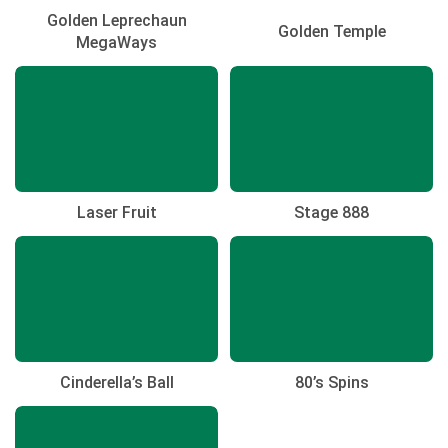
Golden Leprechaun
Golden Temple
MegaWays
Laser Fruit
Stage 888
Cinderella’s Ball
80’s Spins