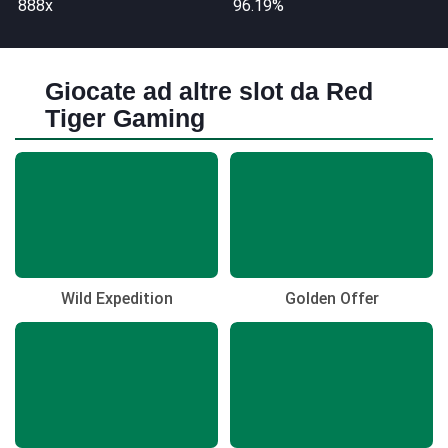
888x
96.19%
Giocate ad altre slot da Red
Tiger Gaming
Wild Expedition
Golden Offer