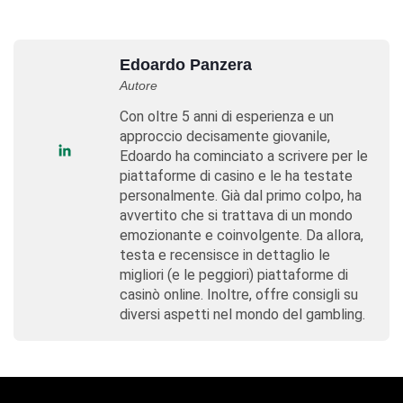
Gioca gratis
Edoardo Panzera
Autore
Con oltre 5 anni di esperienza e un
approccio decisamente giovanile,
Edoardo ha cominciato a scrivere per le
piattaforme di casino e le ha testate
personalmente. Già dal primo colpo, ha
avvertito che si trattava di un mondo
emozionante e coinvolgente. Da allora,
testa e recensisce in dettaglio le
migliori (e le peggiori) piattaforme di
casinò online. Inoltre, offre consigli su
diversi aspetti nel mondo del gambling.