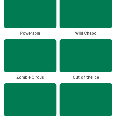
Powerspin
Wild Chapo
Zombie Circus
Out of the Ice