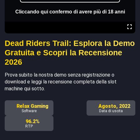
Cliccando qui confermo di avere più di 18 anni
Dead Riders Trail: Esplora la Demo
Gratuita e Scopri la Recensione
2026
Prova subito la nostra demo senza registrazione o
download e leggi la recensione completa della slot
machine qui sotto.
Relax Gaming
Agosto, 2022
Software
Data di uscita
96.2%
RTP