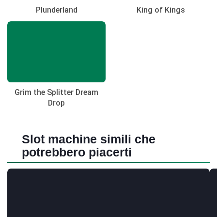
Plunderland
King of Kings
Grim the Splitter Dream
Drop
Slot machine simili che
potrebbero piacerti