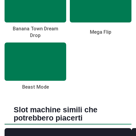
Banana Town Dream
Mega Flip
Drop
Beast Mode
Slot machine simili che
potrebbero piacerti