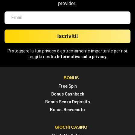
provider..
Proteggere la tua privacy è estremamente importante per noi.
Leggi la nostra
Informativa sulla privacy.
BONUS
Free Spin
Bonus Cashback
Bonus Senza Deposito
Bonus Benvenuto
GIOCHI CASINO