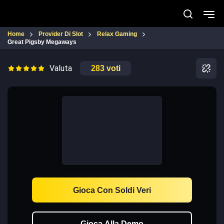
Home
Provider Di Slot
Relax Gaming
Great Pigsby Megaways
Valuta
283
voti
Gioca Con Soldi Veri
Gioca Alla Demo