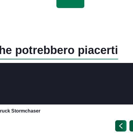
he potrebbero piacerti
ruck Stormchaser