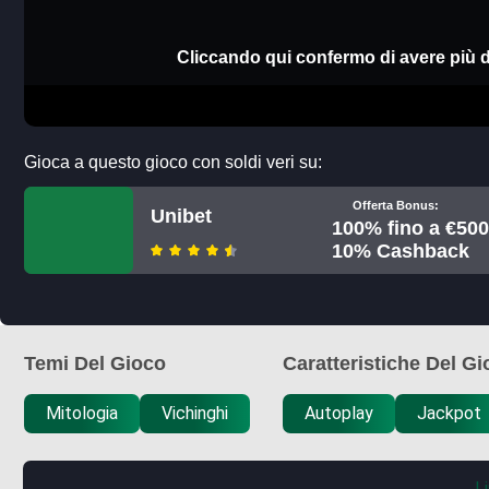
Cliccando qui confermo di avere più d
Gioca a questo gioco con soldi veri su:
Offerta Bonus:
Unibet
100% fino a €500
10% Cashback
Temi Del Gioco
Caratteristiche Del G
Mitologia
Vichinghi
Autoplay
Jackpot
L