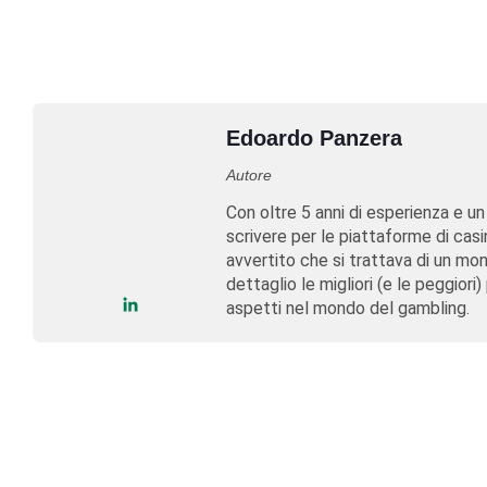
Gi
Edoardo Panzera
Autore
Con oltre 5 anni di esperienza e 
scrivere per le piattaforme di cas
avvertito che si trattava di un mo
dettaglio le migliori (e le peggiori)
aspetti nel mondo del gambling.