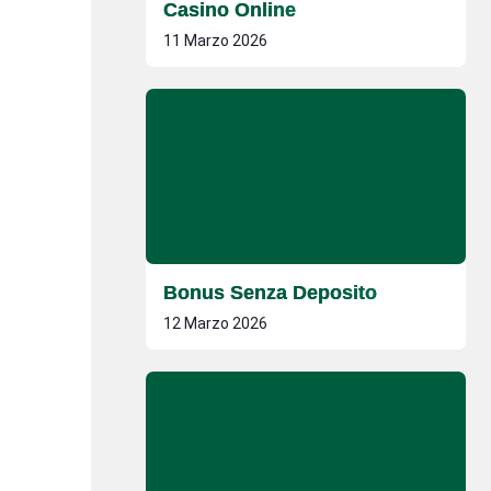
Casino Online
11 Marzo 2026
Bonus Senza Deposito
12 Marzo 2026