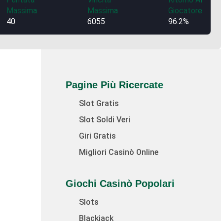
Massima
Massima
Giocatore
40
6055
96.2%
Pagine Più Ricercate
Slot Gratis
Slot Soldi Veri
Giri Gratis
Migliori Casinò Online
Giochi Casinò Popolari
Slots
Blackjack