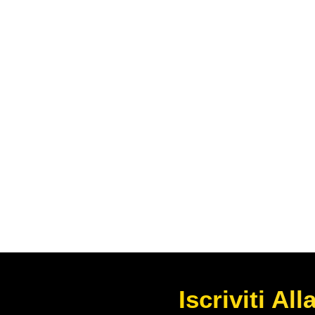
Iscriviti Al