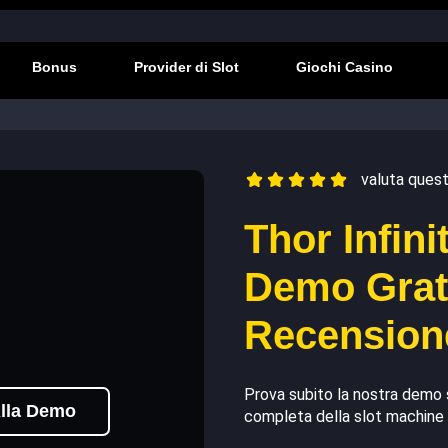
Bonus
Provider di Slot
Giochi Casino
valuta
quest
Thor Infini
Demo Gratu
Recension
Prova subito la nostra demo 
lla Demo
completa della slot machine 