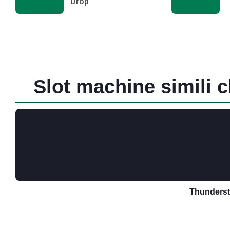
Drop
Slot machine simili c
Thunderst
Data di uscita:
Gennaio, 2022
RTP:
94.01%
Volatilità:
Alta