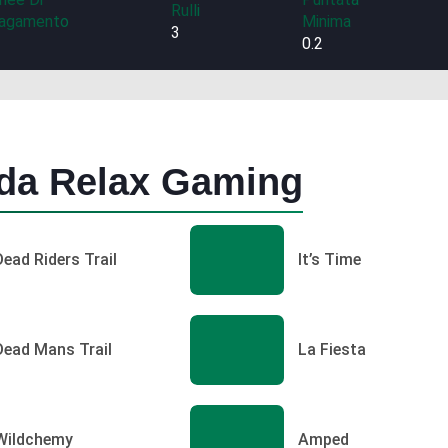
Rulli
agamento
Minima
3
0.2
t da Relax Gaming
Dead Riders Trail
It’s Time
Dead Mans Trail
La Fiesta
Wildchemy
Amped