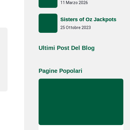
11 Marzo 2026
Gio
Sisters of Oz Jackpots
25 Ottobre 2023
Ultimi Post Del Blog
Pagine Popolari