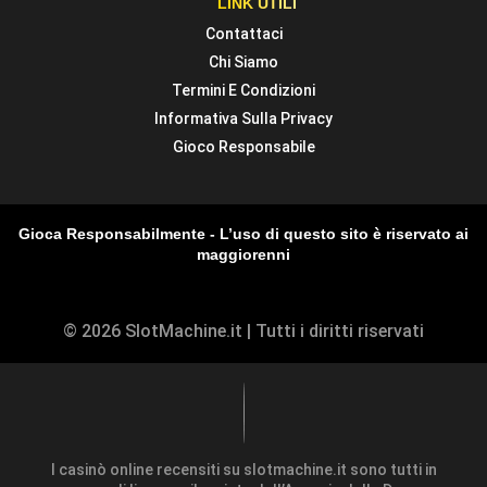
LINK UTILI
Contattaci
Chi Siamo
Termini E Condizioni
Informativa Sulla Privacy
Gioco Responsabile
Gioca Responsabilmente - L’uso di questo sito è riservato ai
maggiorenni
© 2026 SlotMachine.it | Tutti i diritti riservati
I casinò online recensiti su slotmachine.it sono tutti in