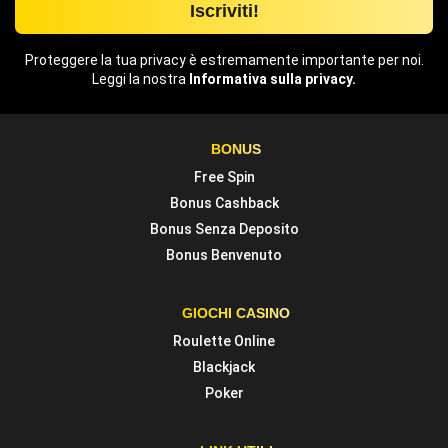
Proteggere la tua privacy è estremamente importante per noi.
Leggi la nostra
Informativa sulla privacy.
BONUS
Free Spin
Bonus Cashback
Bonus Senza Deposito
Bonus Benvenuto
GIOCHI CASINO
Roulette Online
Blackjack
Poker