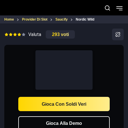
Home
Provider Di Slot
Saucify
Nordic Wild
Valuta
293
voti
Gioca Con Soldi Veri
Gioca Alla Demo