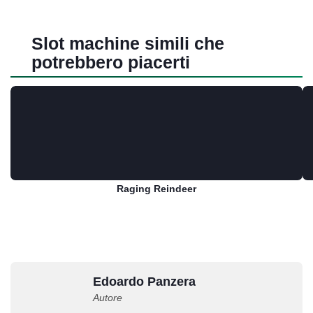
Slot machine simili che
potrebbero piacerti
Raging Reindeer
Data di uscita:
Gennaio, 2019
RTP:
95.94%
Volatilità:
Media
Gioca gratis
Edoardo Panzera
Autore