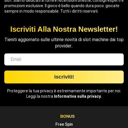
slot. Siamo dedicati a fornire recensioni oneste, consigli esperti e
promozioni esclusive. Il gioco è bello quando dura poco: giocate
sempre in modo responsabile. Tutti i diritti riservati.
Iscriviti Alla Nostra Newsletter!
Tieniti aggiornato sulle ultime novità di slot machine dai top
provider..
Proteggere la tua privacy è estremamente importante per noi.
Leggi la nostra
Informativa sulla privacy.
BONUS
Free Spin