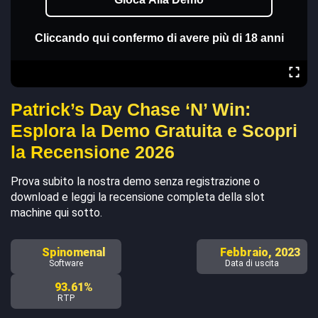
Cliccando qui confermo di avere più di 18 anni
Patrick’s Day Chase ‘N’ Win:
Esplora la Demo Gratuita e Scopri
la Recensione 2026
Prova subito la nostra demo senza registrazione o
download e leggi la recensione completa della slot
machine qui sotto.
Spinomenal
Febbraio, 2023
Software
Data di uscita
93.61%
RTP