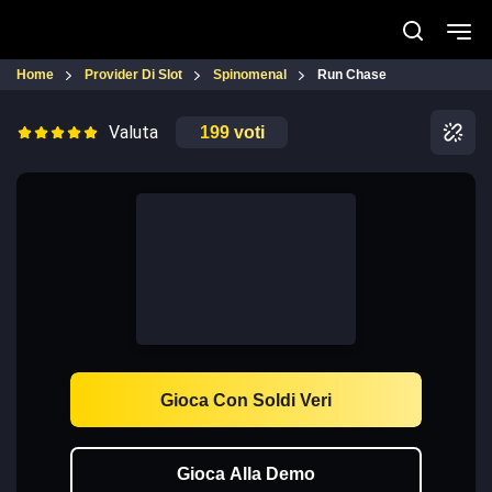
Home
Provider Di Slot
Spinomenal
Run Chase
Valuta
199
voti
Gioca Con Soldi Veri
Gioca Alla Demo