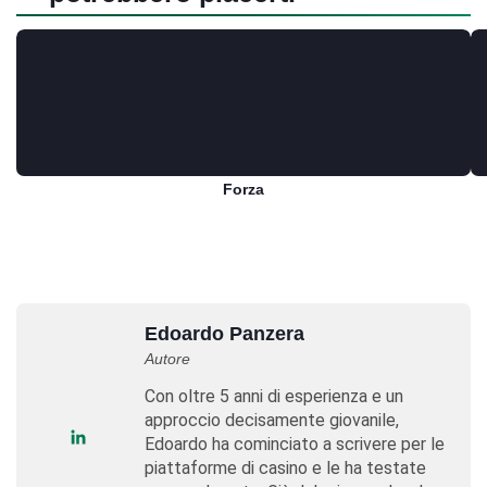
Forza
Data di uscita:
Settembre, 2021
RTP:
1300%
Volatilità:
Media
Gioca gratis
Edoardo Panzera
Autore
Con oltre 5 anni di esperienza e un
approccio decisamente giovanile,
Edoardo ha cominciato a scrivere per le
piattaforme di casino e le ha testate