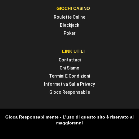
GIOCHI CASINO
Roulette Online
Blackjack
Poker
LINK UTILI
Contattaci
Chi Siamo
Termini E Condizioni
Informativa Sulla Privacy
Gioco Responsabile
Gioca Responsabilmente - L’uso di questo sito è riservato ai
maggiorenni