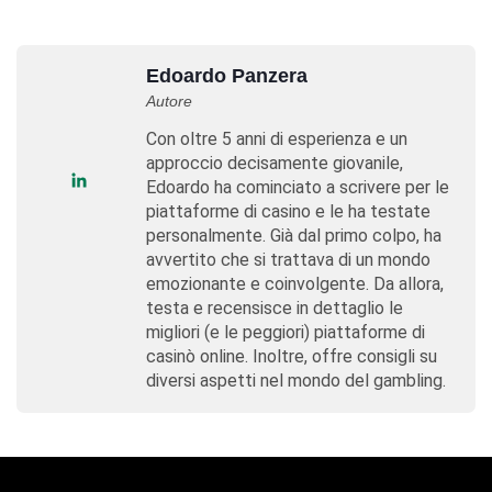
Gioca gratis
Edoardo Panzera
Autore
Con oltre 5 anni di esperienza e un
approccio decisamente giovanile,
Edoardo ha cominciato a scrivere per le
piattaforme di casino e le ha testate
personalmente. Già dal primo colpo, ha
avvertito che si trattava di un mondo
emozionante e coinvolgente. Da allora,
testa e recensisce in dettaglio le
migliori (e le peggiori) piattaforme di
casinò online. Inoltre, offre consigli su
diversi aspetti nel mondo del gambling.