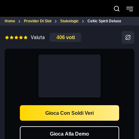
Home
Provider Di Slot
Stakelogic
Celtic Spirit Deluxe
Valuta
406
voti
Gioca Con Soldi Veri
Gioca Alla Demo