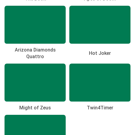
Arizona Diamonds
Hot Joker
Quattro
Might of Zeus
Twin4Timer