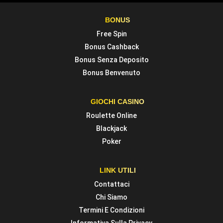
BONUS
Free Spin
Bonus Cashback
Bonus Senza Deposito
Bonus Benvenuto
GIOCHI CASINO
Roulette Online
Blackjack
Poker
LINK UTILI
Contattaci
Chi Siamo
Termini E Condizioni