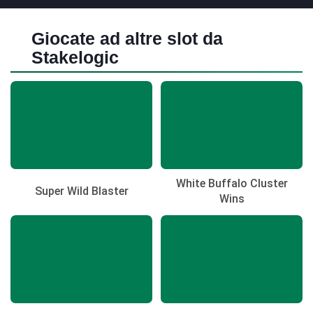
Giocate ad altre slot da
Stakelogic
White Buffalo Cluster
Super Wild Blaster
Wins