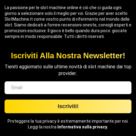
La passione per le slot machine online è ciò che ci guida ogni
giorno a selezionare solo il meglio per voi. Grazie per aver scelto
SlotMachine.it come vostro punto di riferimento nel mondo delle
slot. Siamo dedicati a fornire recensioni oneste, consigli esperti e
promozioni esclusive. Il gioco è bello quando dura poco: giocate
sempre in modo responsabile. Tutti i diritti riservati.
Iscriviti Alla Nostra Newsletter!
Tieniti aggiornato sulle ultime novità di slot machine dai top
provider..
Proteggere la tua privacy è estremamente importante per noi.
Leggi la nostra
Informativa sulla privacy.