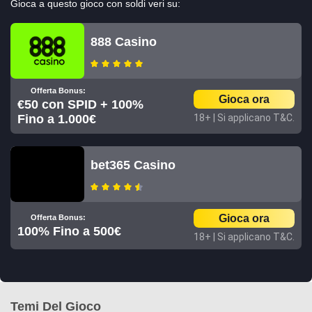
Gioca a questo gioco con soldi veri su:
888 Casino
Offerta Bonus:
Gioca ora
€50 con SPID + 100%
18+ | Si applicano T&C.
Fino a 1.000€
bet365 Casino
Gioca ora
Offerta Bonus:
100% Fino a 500€
18+ | Si applicano T&C.
Temi Del Gioco