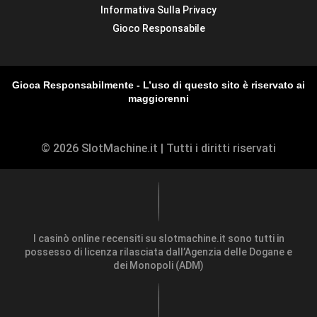
Informativa Sulla Privacy
Gioco Responsabile
Gioca Responsabilmente - L’uso di questo sito è riservato ai
maggiorenni
© 2026 SlotMachine.it | Tutti i diritti riservati
I casinò online recensiti su slotmachine.it sono tutti in
possesso di licenza rilasciata dall’Agenzia delle Dogane e
dei Monopoli (ADM)