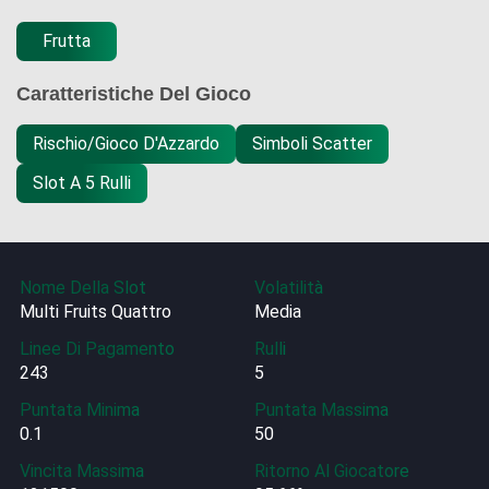
Frutta
Caratteristiche Del Gioco
Rischio/Gioco D'Azzardo
Simboli Scatter
Slot A 5 Rulli
Nome Della Slot
Volatilità
Multi Fruits Quattro
Media
Linee Di Pagamento
Rulli
243
5
Puntata Minima
Puntata Massima
0.1
50
Vincita Massima
Ritorno Al Giocatore