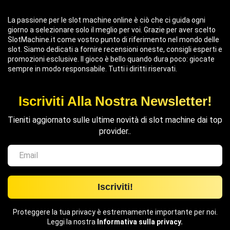
La passione per le slot machine online è ciò che ci guida ogni
giorno a selezionare solo il meglio per voi. Grazie per aver scelto
SlotMachine.it come vostro punto di riferimento nel mondo delle
slot. Siamo dedicati a fornire recensioni oneste, consigli esperti e
promozioni esclusive. Il gioco è bello quando dura poco: giocate
sempre in modo responsabile. Tutti i diritti riservati.
Iscriviti Alla Nostra Newsletter!
Tieniti aggiornato sulle ultime novità di slot machine dai top
provider..
Proteggere la tua privacy è estremamente importante per noi.
Leggi la nostra
Informativa sulla privacy.