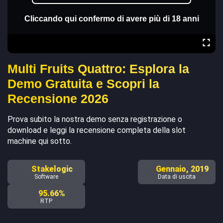
Cliccando qui confermo di avere più di 18 anni
Multi Fruits Quattro: Esplora la
Demo Gratuita e Scopri la
Recensione 2026
Prova subito la nostra demo senza registrazione o
download e leggi la recensione completa della slot
machine qui sotto.
Stakelogic
Gennaio, 2019
Software
Data di uscita
95.66%
RTP