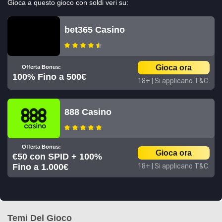
Gioca a questo gioco con soldi veri su:
bet365 Casino
Gioca ora
Offerta Bonus:
100% Fino a 500€
18+ | Si applicano T&C.
888 Casino
Offerta Bonus:
Gioca ora
€50 con SPID + 100%
18+ | Si applicano T&C.
Fino a 1.000€
Temi Del Gioco