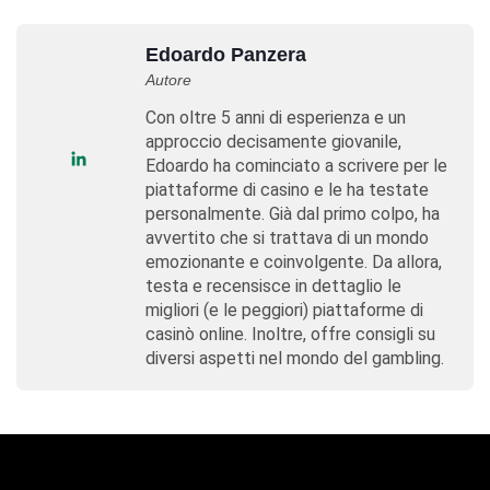
Gioca gratis
Edoardo Panzera
Autore
Con oltre 5 anni di esperienza e un
approccio decisamente giovanile,
Edoardo ha cominciato a scrivere per le
piattaforme di casino e le ha testate
personalmente. Già dal primo colpo, ha
avvertito che si trattava di un mondo
emozionante e coinvolgente. Da allora,
testa e recensisce in dettaglio le
migliori (e le peggiori) piattaforme di
casinò online. Inoltre, offre consigli su
diversi aspetti nel mondo del gambling.