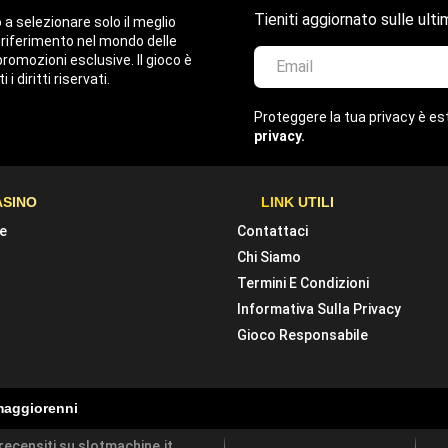
Tieniti aggiornato sulle ulti
 a selezionare solo il meglio
 riferimento nel mondo delle
promozioni esclusive. Il gioco è
diritti riservati.
Proteggere la tua privacy è e
privacy.
ASINO
LINK UTILI
ne
Contattaci
Chi Siamo
Termini E Condizioni
Informativa Sulla Privacy
Gioco Responsabile
 maggiorenni
 recensiti su slotmachine.it