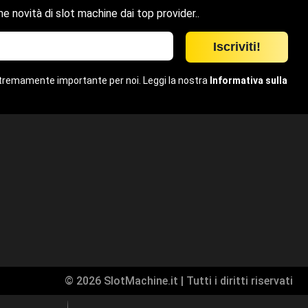
me novità di slot machine dai top provider..
stremamente importante per noi. Leggi la nostra
Informativa sulla
© 2026 SlotMachine.it | Tutti i diritti riservati