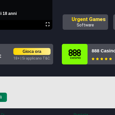
i 18 anni
Urgent Games
Software
888 Casin
Gioca ora
€
18+ | Si applicano T&C.
li
 Di
Puntata