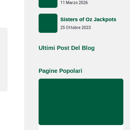
11 Marzo 2026
Gio
Sisters of Oz Jackpots
25 Ottobre 2023
Ultimi Post Del Blog
Pagine Popolari