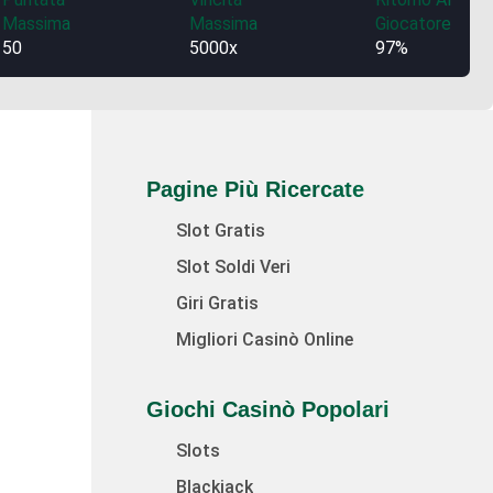
Massima
Massima
Giocatore
50
5000x
97%
Pagine Più Ricercate
Slot Gratis
Slot Soldi Veri
Giri Gratis
Migliori Casinò Online
Giochi Casinò Popolari
Slots
Blackjack