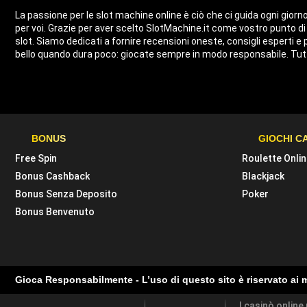
La passione per le slot machine online è ciò che ci guida ogni giorno
per voi. Grazie per aver scelto SlotMachine.it come vostro punto di
slot. Siamo dedicati a fornire recensioni oneste, consigli esperti e 
bello quando dura poco: giocate sempre in modo responsabile. Tutti i 
BONUS
GIOCHI C
Free Spin
Roulette Onli
Bonus Cashback
Blackjack
Bonus Senza Deposito
Poker
Bonus Benvenuto
Gioca Responsabilmente - L’uso di questo sito è riservato ai
I casinò online