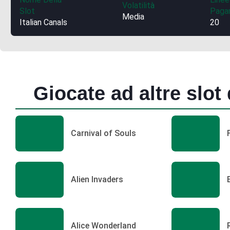
Volatilità
Slot
Paga
Media
Italian Canals
20
Giocate ad altre slo
Carnival of Souls
Alien Invaders
Alice Wonderland