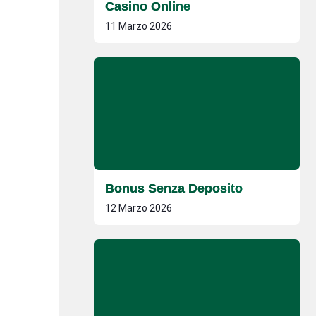
Casino Online
11 Marzo 2026
Bonus Senza Deposito
12 Marzo 2026