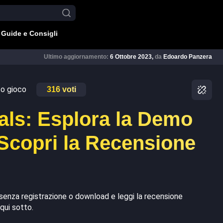
Guide e Consigli
Ultimo aggiornamento:
6 Ottobre 2023,
da
Edoardo Panzera
o gioco
316
voti
nals: Esplora la Demo
 Scopri la Recensione
senza registrazione o download e leggi la recensione
qui sotto.