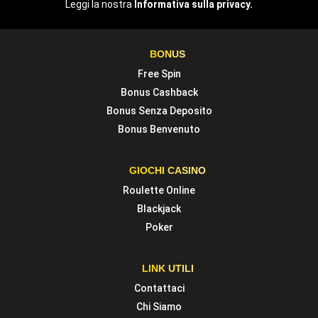
Leggi la nostra
Informativa sulla privacy.
BONUS
Free Spin
Bonus Cashback
Bonus Senza Deposito
Bonus Benvenuto
GIOCHI CASINO
Roulette Online
Blackjack
Poker
LINK UTILI
Contattaci
Chi Siamo