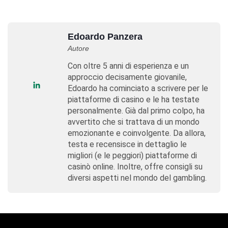
Gioca gratis
Edoardo Panzera
Autore
Con oltre 5 anni di esperienza e un
approccio decisamente giovanile,
Edoardo ha cominciato a scrivere per le
piattaforme di casino e le ha testate
personalmente. Già dal primo colpo, ha
avvertito che si trattava di un mondo
emozionante e coinvolgente. Da allora,
testa e recensisce in dettaglio le
migliori (e le peggiori) piattaforme di
casinò online. Inoltre, offre consigli su
diversi aspetti nel mondo del gambling.