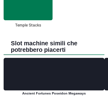
Temple Stacks
Slot machine simili che
potrebbero piacerti
Ancient Fortunes Poseidon Megaways
Data di uscita:
Maggio, 2021
RTP:
95.98%
Volatilità:
Media