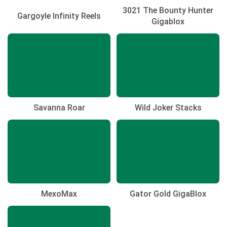
3021 The Bounty Hunter
Gargoyle Infinity Reels
Gigablox
Savanna Roar
Wild Joker Stacks
MexoMax
Gator Gold GigaBlox