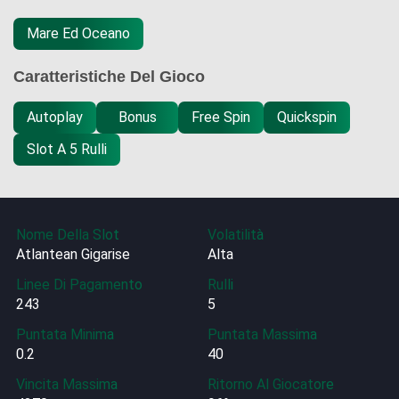
Mare Ed Oceano
Caratteristiche Del Gioco
Autoplay
Bonus
Free Spin
Quickspin
Slot A 5 Rulli
Nome Della Slot
Volatilità
Atlantean Gigarise
Alta
Linee Di Pagamento
Rulli
243
5
Puntata Minima
Puntata Massima
0.2
40
Vincita Massima
Ritorno Al Giocatore