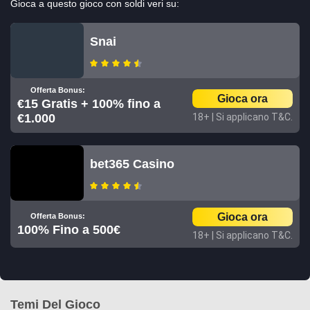
Gioca a questo gioco con soldi veri su:
Snai
Offerta Bonus:
Gioca ora
€15 Gratis + 100% fino a
18+ | Si applicano T&C.
€1.000
bet365 Casino
Gioca ora
Offerta Bonus:
100% Fino a 500€
18+ | Si applicano T&C.
Temi Del Gioco