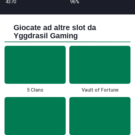
4370
96%
Giocate ad altre slot da
Yggdrasil Gaming
5 Clans
Vault of Fortune