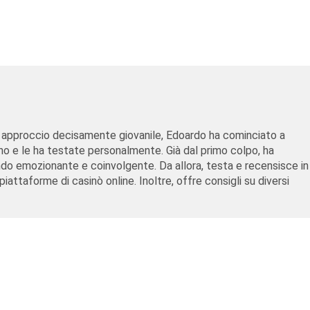
oca gratis
un approccio decisamente giovanile, Edoardo ha cominciato a
ino e le ha testate personalmente. Già dal primo colpo, ha
ndo emozionante e coinvolgente. Da allora, testa e recensisce in
 piattaforme di casinò online. Inoltre, offre consigli su diversi