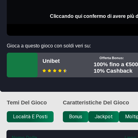
Cliccando qui confermo di avere più d
Gioca a questo gioco con soldi veri su:
Offerta Bonus:
Unibet
100% fino a €500
10% Cashback
Temi Del Gioco
Caratteristiche Del Gioco
Località E Posti
Bonus
Jackpot
Molti
Nome Della
Linee 