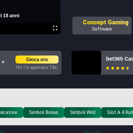
i 18 anni
Concept Gaming
Software
bet365 Ca
Gioca ora
 +
18+ | Si applicano T&C.
plicatore
Simboli Bonus
Simboli Wild
Slot A 4 Rull
Di
Puntata