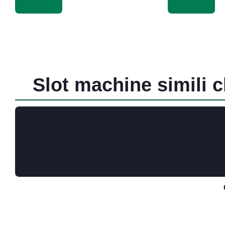
Slot machine simili c
Data di uscita:
Gennaio, 2015
RTP:
96%
Volatilità:
Media