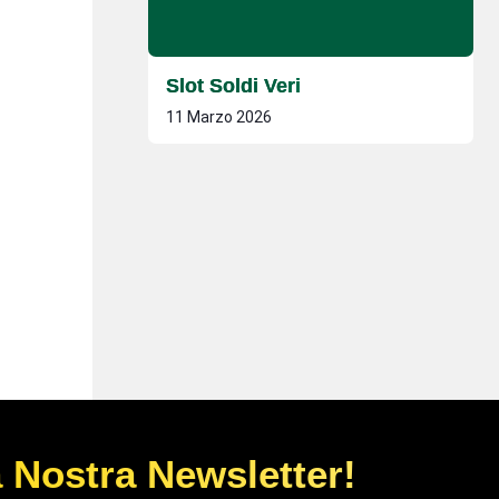
Slot Soldi Veri
11 Marzo 2026
la Nostra Newsletter!