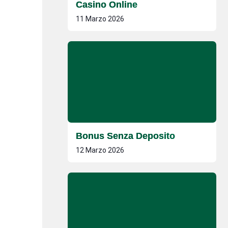
Casino Online
11 Marzo 2026
Bonus Senza Deposito
12 Marzo 2026