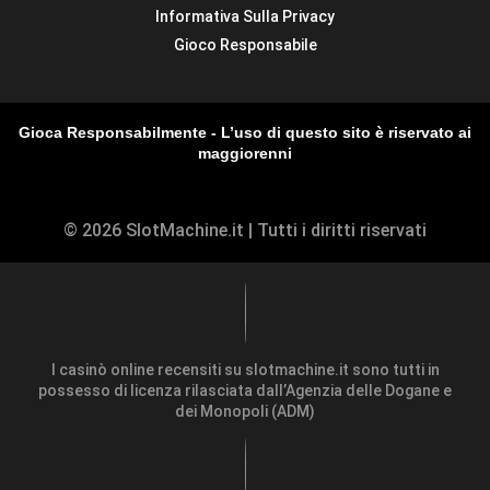
Informativa Sulla Privacy
Gioco Responsabile
Gioca Responsabilmente - L’uso di questo sito è riservato ai
maggiorenni
© 2026 SlotMachine.it | Tutti i diritti riservati
I casinò online recensiti su slotmachine.it sono tutti in
possesso di licenza rilasciata dall’Agenzia delle Dogane e
dei Monopoli (ADM)