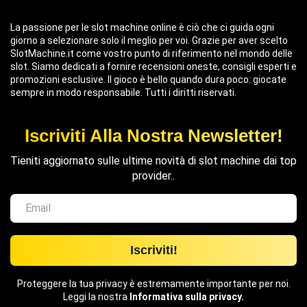
La passione per le slot machine online è ciò che ci guida ogni
giorno a selezionare solo il meglio per voi. Grazie per aver scelto
SlotMachine.it come vostro punto di riferimento nel mondo delle
slot. Siamo dedicati a fornire recensioni oneste, consigli esperti e
promozioni esclusive. Il gioco è bello quando dura poco: giocate
sempre in modo responsabile. Tutti i diritti riservati.
Iscriviti Alla Nostra Newsletter!
Tieniti aggiornato sulle ultime novità di slot machine dai top
provider..
Proteggere la tua privacy è estremamente importante per noi.
Leggi la nostra
Informativa sulla privacy.