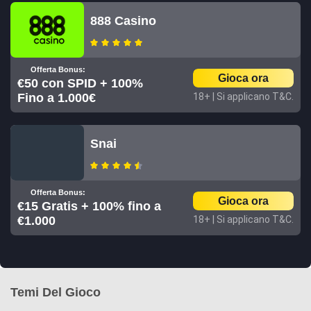
888 Casino
Offerta Bonus:
Gioca ora
€50 con SPID + 100%
18+ | Si applicano T&C.
Fino a 1.000€
Snai
Offerta Bonus:
Gioca ora
€15 Gratis + 100% fino a
18+ | Si applicano T&C.
€1.000
Temi Del Gioco