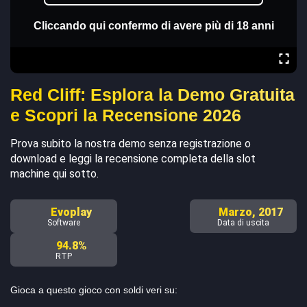
Cliccando qui confermo di avere più di 18 anni
Red Cliff: Esplora la Demo Gratuita
e Scopri la Recensione 2026
Prova subito la nostra demo senza registrazione o
download e leggi la recensione completa della slot
machine qui sotto.
Evoplay
Marzo, 2017
Software
Data di uscita
94.8%
RTP
Gioca a questo gioco con soldi veri su: